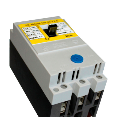
Подмости склад
Подмости-стрем
Подставки (наст
диэлектрические
Стремянки с вер
Стремянки с си
опорой
Ширмы защитные
РЗА (шторы) тка
Штендеры диэле
Щиты ограждени
диэлектрические