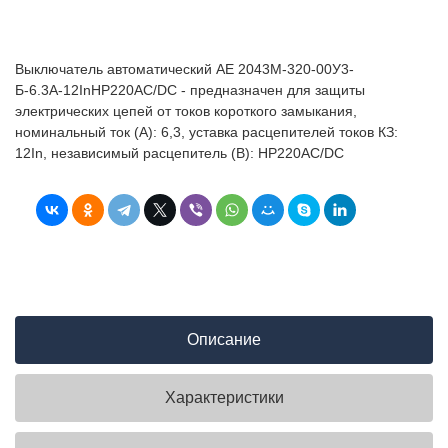
Выключатель автоматический АЕ 2043М-320-00У3-
Б-6.3А-12InНР220AC/DC - предназначен для защиты
электрических цепей от токов короткого замыкания,
номинальный ток (А): 6,3, уставка расцепителей токов КЗ:
12In, независимый расцепитель (В): НР220AC/DC
Описание
Характеристики