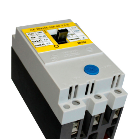
Подмости склад
Подмости-стрем
Подставки (наст
диэлектрические
Стремянки с вер
Стремянки с си
опорой
Ширмы защитные
РЗА (шторы) тка
Штендеры диэле
Щиты ограждени
диэлектрические