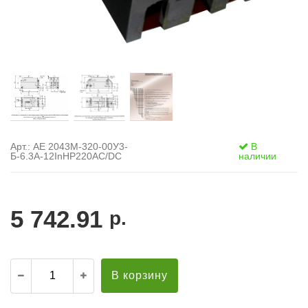
Арт.: АЕ 2043М-320-00У3-
В
Б-6.3А-12InНР220AC/DC
наличии
5 742.91
р.
В корзину