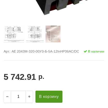
Арт.: АЕ 2043М-320-00У3-Б-5А-12InНР36AC/DC
В наличии
5 742.91
р.
В корзину