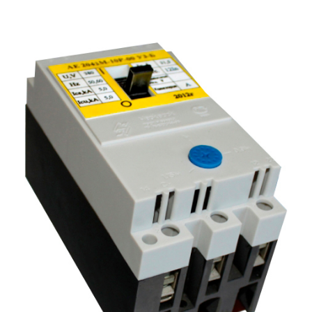
Подмости склад
Подмости-стрем
Подставки (наст
диэлектрические
Стремянки с вер
Стремянки с си
опорой
Ширмы защитные
РЗА (шторы) тка
Штендеры диэле
Щиты ограждени
диэлектрические