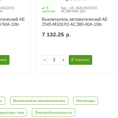
5-М10ХЛ2-
В
Арт.: АЕ 2545-М10ХЛ2-
In
наличии
AC380-40А-10In
тический АЕ
Выключатель автоматический АЕ
-50А-10In
2545-М10ХЛ2-AC380-40А-10In
7 132.25
р.
зину
В корзину
ро
Выключатели автоматические
Изоляторы
рматоры тока
Электробезопасность