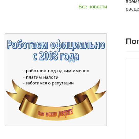
време
Все новости
расце
По