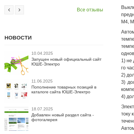
Выкл
Все отзывы
предн
М4, М
Авто
НОВОСТИ
темпе
темп
однов
10.04.2025
Запущен новый официальный сайт
1) не
ЮШЕ-Электро
го час
2) до
11.06.2025
3) до
Пополнение товарных позиций в
компе
каталоге сайта ЮШЕ-Электро
4) до
Элект
18.07.2025
току 
Добавлен новый раздел сайта -
фотогалерея
течен
Авто