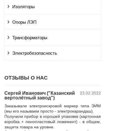
Изоляторы
Опоры ЛЭП
Трансформаторы
Электробезопасность
ОТЗЫВЫ О НАС
Сергей Иванович ("Казанский
23.02.2022
Владимир Ю
вертолётный завод")
ПАО "Россет
 и
"Курскэнерг
Заказывали электроискровой маркер типа ЭИМ
да
Компания ЮШЕ
(мы его называем просто - электрокарандаш).
ой
изготовление 
Получили прибор в хорошей упаковке (картонная
110 кВ для поп
коробка + пенопластовый ложемент) - в общем,
р,
резерва нашей 
защита товара на уровне.
 в