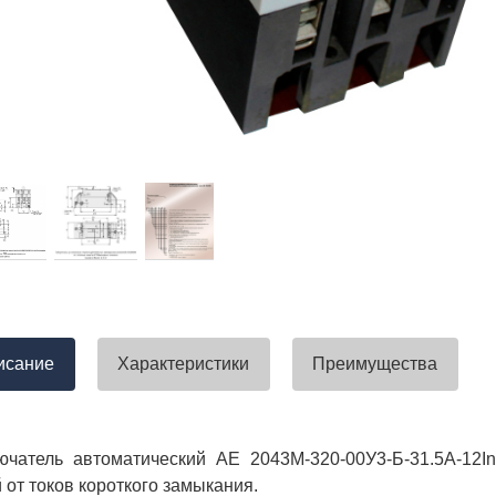
тавлена своевременно. Претензий
успели закрыть смету большого о
вы получили хороший заказ))
евянные элементы опор высокого
итка заболонного слоя древесины
требованиям ГОСТ.
тные изделия (опоры ЛЭП),
ны технические паспорта и
оответствия. Честно говоря,
а моей памяти компания
ель и поставщик опор ЛЭП
опоры ЛЭП такими документами.
отать с таким ответственным
исание
Характеристики
Преимущества
ючатель автоматический АЕ 2043М-320-00У3-Б-31.5А-12
 от токов короткого замыкания.