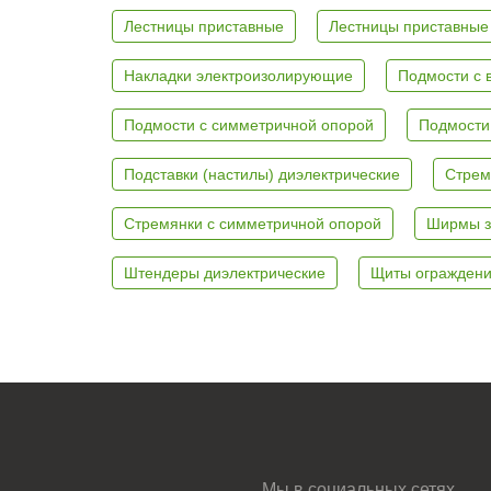
Лестницы приставные
Лестницы приставные
Накладки электроизолирующие
Подмости с 
Подмости с симметричной опорой
Подмости
Подставки (настилы) диэлектрические
Стрем
Стремянки с симметричной опорой
Ширмы з
Штендеры диэлектрические
Щиты ограждени
Мы в социальных сетях