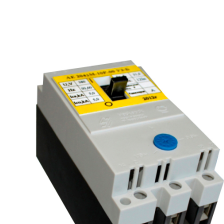
рьевич (Филиал
15.02.2022
Татьяна (Branch of «Saren B
и Центр" -
V.» PLLC)
о")
Выражаю благодарность ваше
-Электро выиграла тендер на
оперативную обработку нашего з
и поставку деревянных опор ЛЭП
Выставили коммерческое п
олнения складского оперативного
хорошей цене в течение двух 
организации.
малого сотня товарных пози