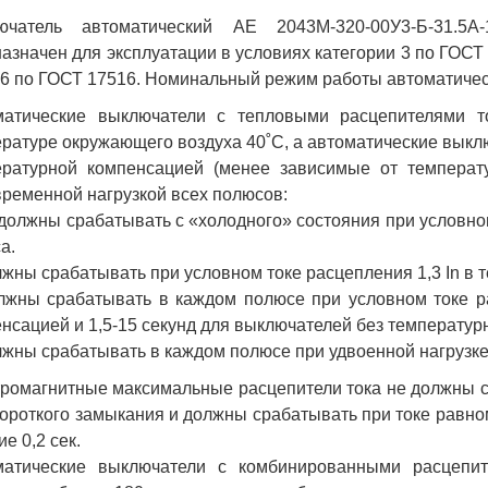
ючатель автоматический АЕ 2043М-320-00У3-Б-31.5
азначен для эксплуатации в условиях категории 3 по ГОСТ 
6 по ГОСТ 17516. Номинальный режим работы автоматичес
матические выключатели с тепловыми расцепителями то
ратуре окружающего воздуха 40˚С, а автоматические выклю
ературной компенсацией (менее зависимые от температ
ременной нагрузкой всех полюсов:
 должны срабатывать с «холодного» состояния при условном
а.
лжны срабатывать при условном токе расцепления 1,3 In в т
лжны срабатывать в каждом полюсе при условном токе ра
нсацией и 1,5-15 секунд для выключателей без температур
лжны срабатывать в каждом полюсе при удвоенной нагрузке (
ромагнитные максимальные расцепители тока не должны с
короткого замыкания и должны срабатывать при токе равном
ие 0,2 сек.
матические выключатели с комбинированными расцепит