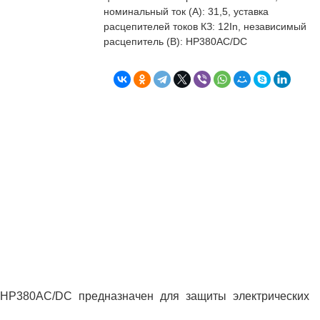
бъекта в срок. А
п
номинальный ток (А): 31,5, уставка
о
расцепителей токов КЗ: 12In, независимый
т
расцепитель (В): НР380AC/DC
к
Л
Н
к
о
в
"
С
Б
InНР380AC/DC предназначен для защиты электрических