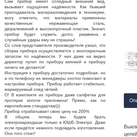
Продукция пос
Сам прибор имеет солидный внешний вид,
т,
к качеству нет.
вызывает ощущение надёжности. Как бывший
а,
Наоборот, дер
преподаватель материаловедения в техникуме,
ой
качества, проп
могу отметить, что материалы применены
пор
соответствует 
качественные: нержавеющая сталь,
На комплек
дюралюминий и высокопрочный пластик. Значит,
...
предоставле
прибор будет служить долго, ржавчина и
ор
сертификат с
случайные удары ему не страшны!
мо
впервые н
Со слов представителя производителя узнал, что
ло
производит
сборка прибора осуществляется с многократным
 в
сопровождает 
запасом по надёжности. У них даже на видео
нь
Приятно раб
директор лупит по прибору киянкой и прибору
от
поставщиком!
ничего не делается!
Инструкция к прибору достаточно подробная, но
и по телефону их менеджеры охотно помогают в
настройке прибора. Прибор работает стабильно,
маркируемый след чёткий.
О! В комплекте их прибора даже салфетка для
Оп
протирки копоти приложена! Прямо, как по
европейским стандартам)))
Прибор отрабатывает свою цену на 200%
В общем, теперь мы будем брать
электрокарандаши только в ЮШЕ-Электро. Даже
Выкл
если придётся немного подождать изготовления.
Оно того стоит!
цепей