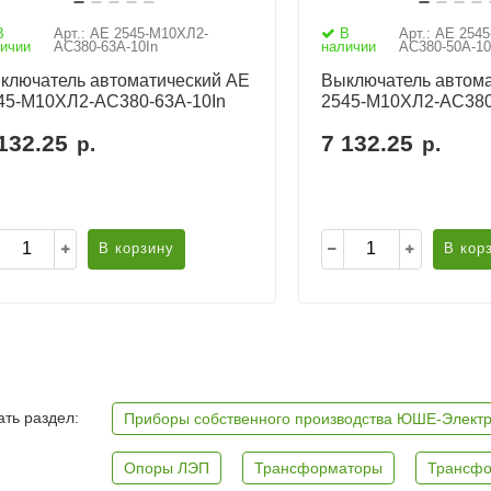
В
Арт.: АЕ 2545-М10ХЛ2-
В
Арт.: АЕ 254
ичии
AC380-63А-10In
наличии
AC380-50А-10
ключатель автоматический АЕ
Выключатель автома
45-М10ХЛ2-AC380-63А-10In
2545-М10ХЛ2-AC380
132.25
7 132.25
р.
р.
В корзину
В кор
ть раздел:
Приборы собственного производства ЮШЕ-Элект
Опоры ЛЭП
Трансформаторы
Трансфо