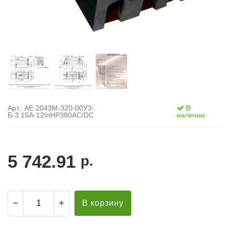
Арт.: АЕ 2043М-320-00У3-
В
Б-3.15А-12InНР380AC/DC
наличии
5 742.91
р.
В корзину