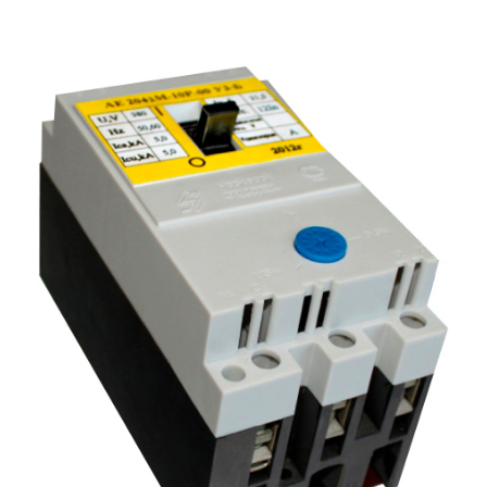
Подмости склад
Подмости-стрем
Подставки (наст
диэлектрические
Стремянки с вер
Стремянки с си
опорой
Ширмы защитные
РЗА (шторы) тка
Штендеры диэле
Щиты ограждени
диэлектрические