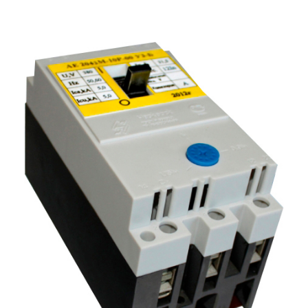
Подмости склад
Подмости-стрем
Подставки (наст
диэлектрические
Стремянки с вер
Стремянки с си
опорой
Ширмы защитные
РЗА (шторы) тка
Штендеры диэле
Щиты ограждени
диэлектрические