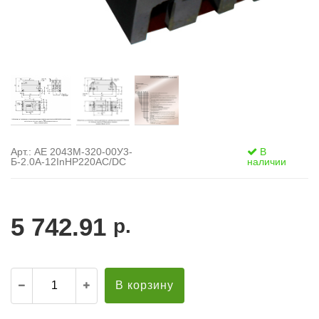
Арт.: АЕ 2043М-320-00У3-
В
Б-2.0А-12InНР220AC/DC
наличии
5 742.91
р.
В корзину