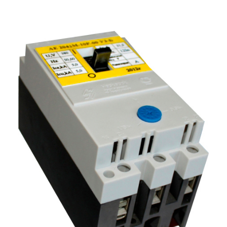
Подмости склад
Подмости-стрем
Подставки (наст
диэлектрические
Стремянки с вер
Стремянки с си
опорой
Ширмы защитные
РЗА (шторы) тка
Штендеры диэле
Щиты ограждени
диэлектрические