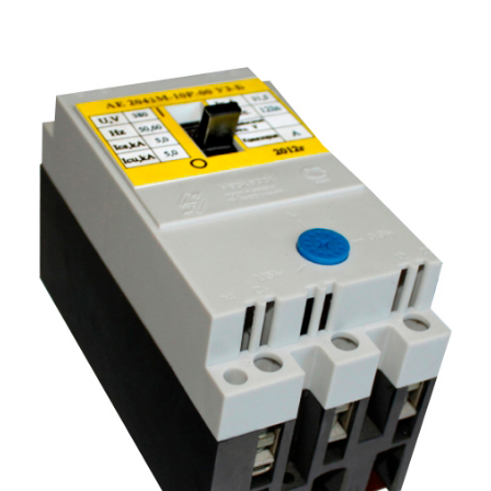
Подмости склад
Подмости-стрем
Подставки (наст
диэлектрические
Стремянки с вер
Стремянки с си
опорой
Ширмы защитные
РЗА (шторы) тка
Штендеры диэле
Щиты ограждени
диэлектрические