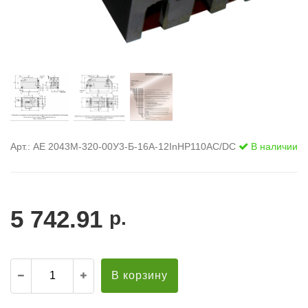
Арт.: АЕ 2043М-320-00У3-Б-16А-12InНР110AC/DC
В наличии
5 742.91
р.
В корзину