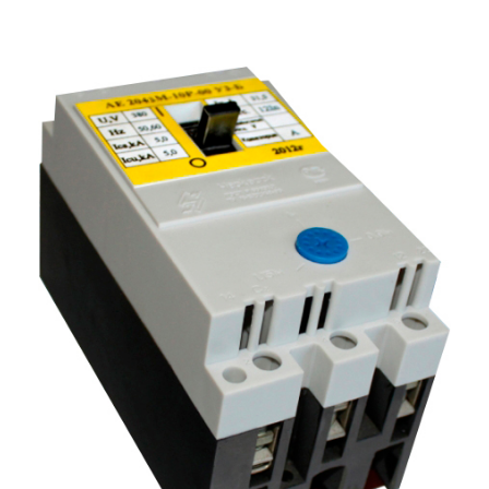
Подмости склад
Подмости-стрем
Подставки (наст
диэлектрические
Стремянки с вер
Стремянки с си
опорой
Ширмы защитные
РЗА (шторы) тка
Штендеры диэле
Щиты ограждени
диэлектрические