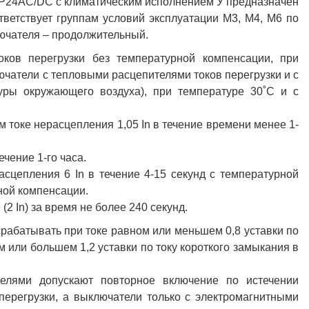
НР24AC/DC с климатическим исполнением У предназначен
тветствует группам условий эксплуатации М3, М4, М6 по
ючателя – продолжительный.
ков перегрузки без температурной компенсации, при
чатели с тепловыми расцепителями токов перегрузки и с
уры окружающего воздуха), при температуре 30˚С и с
 токе нерасцепления 1,05 In в течение времени менее 1-
ечение 1-го часа.
сцепления 6 In в течение 4-15 секунд с температурной
ной компенсации.
2 In) за время не более 240 секунд.
рабатывать при токе равном или меньшем 0,8 уставки по
 или большем 1,2 уставки по току короткого замыкания в
елями допускают повторное включение по истечении
перегрузки, а выключатели только с электромагнитными