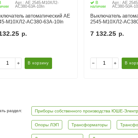
В
Арт.: АЕ 2545-М10ХЛ2-
В
Арт.: АЕ 254
ичии
AC380-63А-10In
наличии
AC380-50А-10
ключатель автоматический АЕ
Выключатель автома
45-М10ХЛ2-AC380-63А-10In
2545-М10ХЛ2-AC380
132.25
7 132.25
р.
р.
В корзину
В кор
ть раздел:
Приборы собственного производства ЮШЕ-Элект
Опоры ЛЭП
Трансформаторы
Трансфо