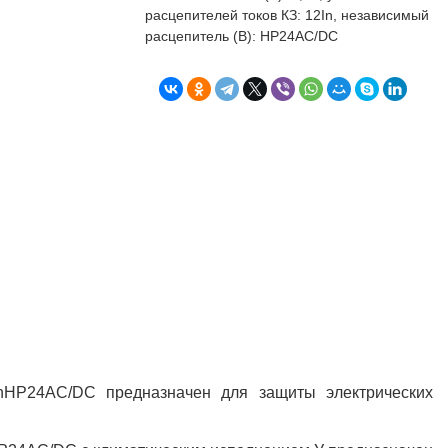
бъекта в срок. А
п
расцепителей токов КЗ: 12In, независимый
о
расцепитель (В): НР24AC/DC
т
к
Л
Н
к
о
в
"
С
Б
InНР24AC/DC предназначен для защиты электрических