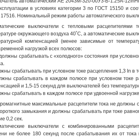
чатель автоматический АЕ 2043М-320-00У3-Б-1.25А-12In
ксплуатации в условиях категории 3 по ГОСТ 15150 и соо
17516. Номинальный режим работы автоматического выкл
матические выключатели с тепловыми расцепителями то
ратуре окружающего воздуха 40˚С, а автоматические выклю
ературной компенсацией (менее зависимые от температ
ременной нагрузкой всех полюсов:
 должны срабатывать с «холодного» состояния при условном
а.
лжны срабатывать при условном токе расцепления 1,3 In в т
лжны срабатывать в каждом полюсе при условном токе ра
нсацией и 1,5-15 секунд для выключателей без температур
лжны срабатывать в каждом полюсе при удвоенной нагрузке (
ромагнитные максимальные расцепители тока не должны с
короткого замыкания и должны срабатывать при токе равном
ие 0,2 сек.
матические выключатели с комбинированными расцепит
ни не более 180 секунд после срабатывания их от тока 