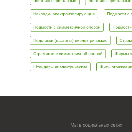
Лестницы приставные
Лестницы приставные
Накладки электроизолирующие
Подмости с 
Подмости с симметричной опорой
Подмости
Подставки (настилы) диэлектрические
Стрем
Стремянки с симметричной опорой
Ширмы з
Штендеры диэлектрические
Щиты ограждени
Мы в социальных сетях