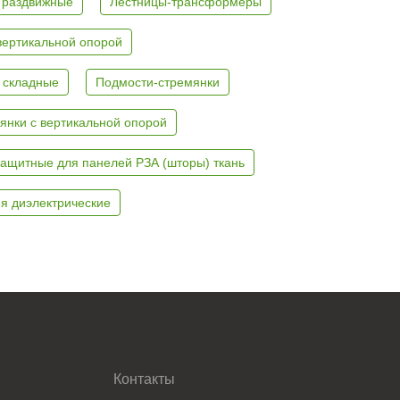
 раздвижные
Лестницы-трансформеры
вертикальной опорой
 складные
Подмости-стремянки
янки с вертикальной опорой
ащитные для панелей РЗА (шторы) ткань
я диэлектрические
Контакты