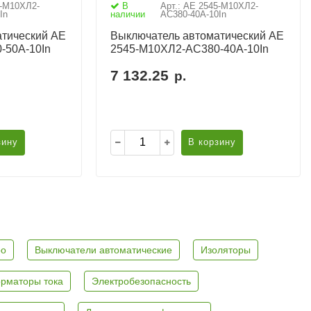
5-М10ХЛ2-
В
Арт.: АЕ 2545-М10ХЛ2-
In
наличии
AC380-40А-10In
тический АЕ
Выключатель автоматический АЕ
-50А-10In
2545-М10ХЛ2-AC380-40А-10In
7 132.25
р.
зину
В корзину
ро
Выключатели автоматические
Изоляторы
рматоры тока
Электробезопасность