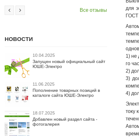
Выклю
для э
Все отзывы
ГОСТ 
Авто
темпе
НОВОСТИ
темп
однов
10.04.2025
1) не
Запущен новый официальный сайт
го час
ЮШЕ-Электро
2) до
3) до
11.06.2025
компе
Пополнение товарных позиций в
4) до
каталоге сайта ЮШЕ-Электро
Элект
току 
18.07.2025
течен
Добавлен новый раздел сайта -
фотогалерея
Авто
време