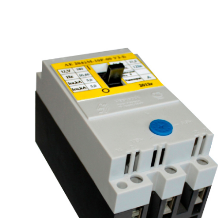
рьевич (Филиал
15.02.2022
Татьяна (Branch of «Saren B
и Центр" -
V.» PLLC)
о")
Выражаю благодарность ваше
-Электро выиграла тендер на
оперативную обработку нашего з
и поставку деревянных опор ЛЭП
Выставили коммерческое п
олнения складского оперативного
хорошей цене в течение двух 
организации.
малого сотня товарных пози