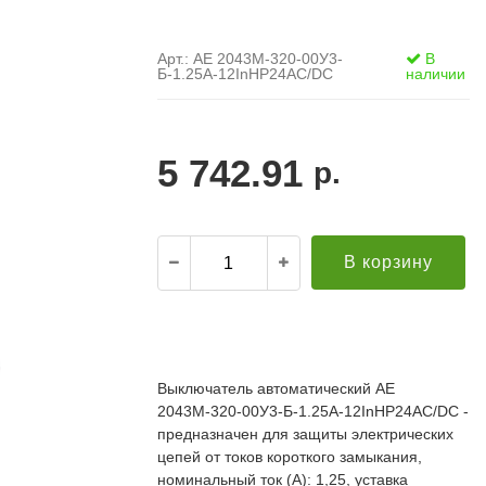
Арт.: АЕ 2043М-320-00У3-
В
Б-1.25А-12InНР24AC/DC
наличии
5 742.91
р.
В корзину
.
21.12.2021
Александр С. ("Пусковой
30.10.2019
элемент")
В
Выключатель автоматический АЕ
й компании за
Поставка опор ЛЭП в Бурятию. Спасибо за
о
2043М-320-00У3-Б-1.25А-12InНР24AC/DC -
апроса!
качественную продукцию и быструю доставку!
т
редложение по
Всё прошло хорошо. Евгению отдельное спасибо
предназначен для защиты электрических
п
дней (а там без
за ответственный подход к делу, понимание и
П
цепей от токов короткого замыкания,
ций была). Мы
вежливое обращение!
к
номинальный ток (А): 1,25, уставка