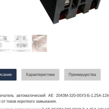
тавлена своевременно. Претензий
успели закрыть смету большого о
вы получили хороший заказ))
евянные элементы опор высокого
итка заболонного слоя древесины
требованиям ГОСТ.
тные изделия (опоры ЛЭП),
ны технические паспорта и
оответствия. Честно говоря,
а моей памяти компания
ель и поставщик опор ЛЭП
опоры ЛЭП такими документами.
отать с таким ответственным
исание
Характеристики
Преимущества
ючатель автоматический АЕ 2043М-320-00У3-Б-1.25А-12
 от токов короткого замыкания.