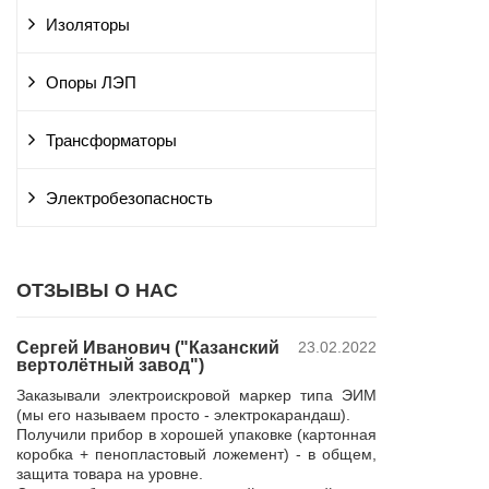
Изоляторы
Опоры ЛЭП
Трансформаторы
Электробезопасность
ОТЗЫВЫ О НАС
Сергей Иванович ("Казанский
23.02.2022
Владимир Ю
вертолётный завод")
ПАО "Россет
 и
"Курскэнерг
Заказывали электроискровой маркер типа ЭИМ
да
Компания ЮШЕ
(мы его называем просто - электрокарандаш).
ой
изготовление 
Получили прибор в хорошей упаковке (картонная
110 кВ для поп
коробка + пенопластовый ложемент) - в общем,
р,
резерва нашей 
защита товара на уровне.
 в