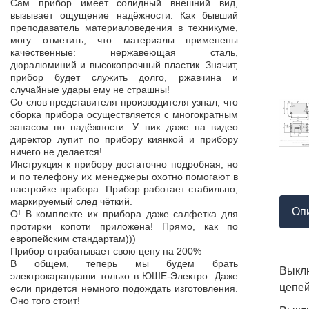
Продукция пос
Сам прибор имеет солидный внешний вид,
т,
к качеству нет.
вызывает ощущение надёжности. Как бывший
а,
Наоборот, дер
преподаватель материаловедения в техникуме,
ой
качества, проп
могу отметить, что материалы применены
пор
соответствует 
качественные: нержавеющая сталь,
На комплек
дюралюминий и высокопрочный пластик. Значит,
...
предоставле
прибор будет служить долго, ржавчина и
ор
сертификат с
случайные удары ему не страшны!
мо
впервые н
Со слов представителя производителя узнал, что
ло
производит
сборка прибора осуществляется с многократным
 в
сопровождает 
запасом по надёжности. У них даже на видео
нь
Приятно раб
директор лупит по прибору киянкой и прибору
от
поставщиком!
ничего не делается!
Инструкция к прибору достаточно подробная, но
и по телефону их менеджеры охотно помогают в
настройке прибора. Прибор работает стабильно,
маркируемый след чёткий.
Оп
О! В комплекте их прибора даже салфетка для
протирки копоти приложена! Прямо, как по
европейским стандартам)))
Прибор отрабатывает свою цену на 200%
В общем, теперь мы будем брать
Выкл
электрокарандаши только в ЮШЕ-Электро. Даже
цепей
если придётся немного подождать изготовления.
Оно того стоит!