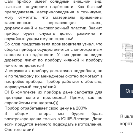
Продукция пос
Сам прибор имеет солидный внешний вид,
т,
к качеству нет.
вызывает ощущение надёжности. Как бывший
а,
Наоборот, дер
преподаватель материаловедения в техникуме,
ой
качества, проп
могу отметить, что материалы применены
пор
соответствует 
качественные: нержавеющая сталь,
На комплек
дюралюминий и высокопрочный пластик. Значит,
...
предоставле
прибор будет служить долго, ржавчина и
ор
сертификат с
случайные удары ему не страшны!
мо
впервые н
Со слов представителя производителя узнал, что
ло
производит
сборка прибора осуществляется с многократным
 в
сопровождает 
запасом по надёжности. У них даже на видео
нь
Приятно раб
директор лупит по прибору киянкой и прибору
от
поставщиком!
ничего не делается!
Инструкция к прибору достаточно подробная, но
и по телефону их менеджеры охотно помогают в
настройке прибора. Прибор работает стабильно,
маркируемый след чёткий.
Оп
О! В комплекте их прибора даже салфетка для
протирки копоти приложена! Прямо, как по
европейским стандартам)))
Прибор отрабатывает свою цену на 200%
В общем, теперь мы будем брать
Выклю
электрокарандаши только в ЮШЕ-Электро. Даже
корот
если придётся немного подождать изготовления.
Оно того стоит!