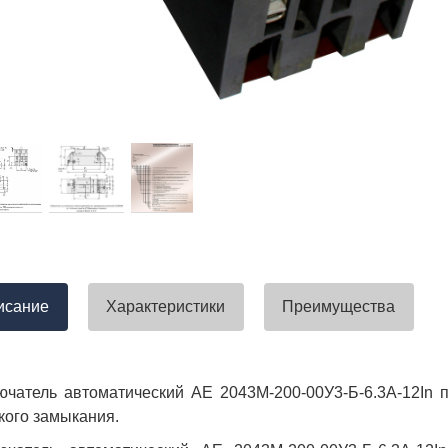
тавлена своевременно. Претензий
успели закрыть смету большого о
вы получили хороший заказ))
евянные элементы опор высокого
итка заболонного слоя древесины
требованиям ГОСТ.
тные изделия (опоры ЛЭП),
ны технические паспорта и
оответствия. Честно говоря,
а моей памяти компания
ель и поставщик опор ЛЭП
опоры ЛЭП такими документами.
отать с таким ответственным
исание
Характеристики
Преимущества
чатель автоматический АЕ 2043М-200-00У3-Б-6.3А-12In 
кого замыкания.