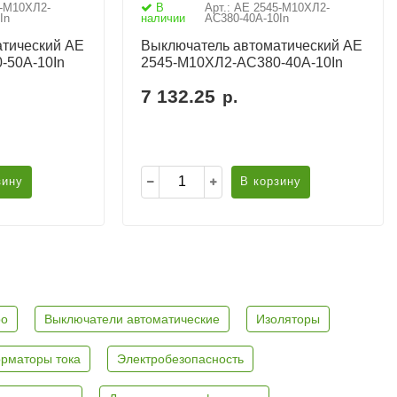
5-М10ХЛ2-
В
Арт.: АЕ 2545-М10ХЛ2-
In
наличии
AC380-40А-10In
тический АЕ
Выключатель автоматический АЕ
-50А-10In
2545-М10ХЛ2-AC380-40А-10In
7 132.25
р.
зину
В корзину
ро
Выключатели автоматические
Изоляторы
рматоры тока
Электробезопасность