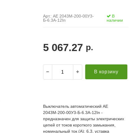
Арт.: АЕ 2043М-200-00У3-
В
Б-6.3А-12In
наличии
5 067.27
р.
В корзину
.
21.12.2021
Александр С. ("Пусковой
30.10.2019
элемент")
В
Выключатель автоматический АЕ
й компании за
Поставка опор ЛЭП в Бурятию. Спасибо за
о
2043М-200-00У3-Б-6.3А-12In -
апроса!
качественную продукцию и быструю доставку!
т
редложение по
Всё прошло хорошо. Евгению отдельное спасибо
предназначен для защиты электрических
п
дней (а там без
за ответственный подход к делу, понимание и
П
цепей от токов короткого замыкания,
ций была). Мы
вежливое обращение!
к
номинальный ток (А): 6,3, уставка