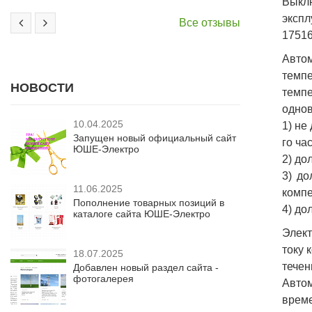
Выкл
экспл
Все отзывы
17516
Авто
темпе
НОВОСТИ
темп
однов
10.04.2025
1) не
Запущен новый официальный сайт
го час
ЮШЕ-Электро
2) до
3) до
11.06.2025
компе
Пополнение товарных позиций в
4) до
каталоге сайта ЮШЕ-Электро
Элект
току 
18.07.2025
течен
Добавлен новый раздел сайта -
фотогалерея
Авто
време