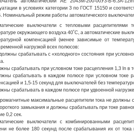
ючатель автоматический АЕ 2043М-200-00У3-Б-6.3А-12
уатации в условиях категории 3 по ГОСТ 15150 и соответс
. Номинальный режим работы автоматического выключате
матические выключатели с тепловыми расцепителями то
ратуре окружающего воздуха 40˚С, а автоматические выклю
ературной компенсацией (менее зависимые от температ
ременной нагрузкой всех полюсов:
 должны срабатывать с «холодного» состояния при условном
а.
лжны срабатывать при условном токе расцепления 1,3 In в т
лжны срабатывать в каждом полюсе при условном токе ра
нсацией и 1,5-15 секунд для выключателей без температур
лжны срабатывать в каждом полюсе при удвоенной нагрузке (
ромагнитные максимальные расцепители тока не должны с
короткого замыкания и должны срабатывать при токе равном
ие 0,2 сек.
матические выключатели с комбинированными расцепит
ни не более 180 секунд после срабатывания их от тока 