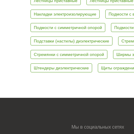
Лестницы приставные
Лестницы приставные
Накладки электроизолирующие
Подмости с 
Подмости с симметричной опорой
Подмости
Подставки (настилы) диэлектрические
Стрем
Стремянки с симметричной опорой
Ширмы з
Штендеры диэлектрические
Щиты ограждени
Мы в социальных сетях