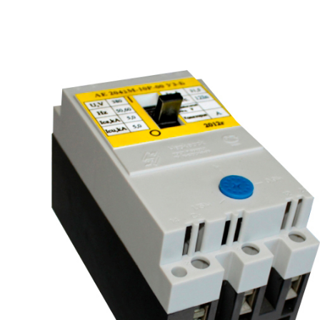
рьевич (Филиал
15.02.2022
Татьяна (Branch of «Saren B
и Центр" -
V.» PLLC)
о")
Выражаю благодарность ваше
-Электро выиграла тендер на
оперативную обработку нашего з
и поставку деревянных опор ЛЭП
Выставили коммерческое п
олнения складского оперативного
хорошей цене в течение двух 
организации.
малого сотня товарных пози