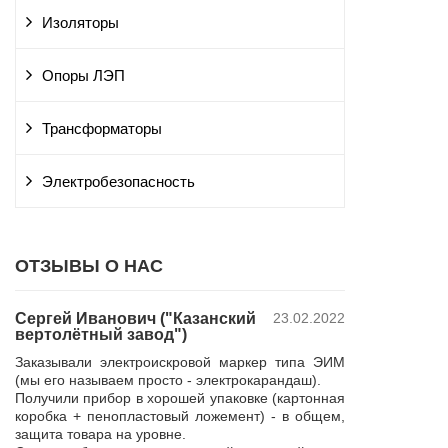
Изоляторы
Опоры ЛЭП
Трансформаторы
Электробезопасность
ОТЗЫВЫ О НАС
Сергей Иванович ("Казанский
23.02.2022
Владимир Ю
вертолётный завод")
ПАО "Россет
 и
"Курскэнерг
Заказывали электроискровой маркер типа ЭИМ
да
Компания ЮШЕ
(мы его называем просто - электрокарандаш).
ой
изготовление 
Получили прибор в хорошей упаковке (картонная
110 кВ для поп
коробка + пенопластовый ложемент) - в общем,
р,
резерва нашей 
защита товара на уровне.
 в