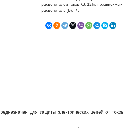
бъекта в срок. А
п
расцепителей токов КЗ: 12In, независимый
о
расцепитель (В): -/-/-
т
к
Л
Н
к
о
в
"
С
Б
предназначен для защиты электрических цепей от токов