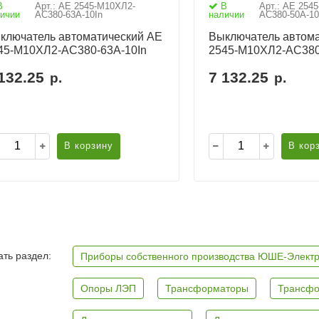
В
Арт.: АЕ 2545-М10ХЛ2-
В
Арт.: АЕ 254
ичии
AC380-63А-10In
наличии
AC380-50А-10
ключатель автоматический АЕ
Выключатель автома
45-М10ХЛ2-AC380-63А-10In
2545-М10ХЛ2-AC380
132.25
7 132.25
р.
р.
В корзину
В кор
ть раздел:
Приборы собственного производства ЮШЕ-Элект
Опоры ЛЭП
Трансформаторы
Трансфо