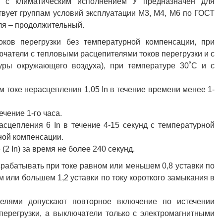
In с климатическим исполнением У предназначен для
твует группам условий эксплуатации М3, М4, М6 по ГОСТ
ля – продолжительный.
ков перегрузки без температурной компенсации, при
чатели с тепловыми расцепителями токов перегрузки и с
уры окружающего воздуха), при температуре 30˚С и с
 токе нерасцепления 1,05 In в течение времени менее 1-
ечение 1-го часа.
сцепления 6 In в течение 4-15 секунд с температурной
ной компенсации.
2 In) за время не более 240 секунд.
рабатывать при токе равном или меньшем 0,8 уставки по
 или большем 1,2 уставки по току короткого замыкания в
елями допускают повторное включение по истечении
перегрузки, а выключатели только с электромагнитными