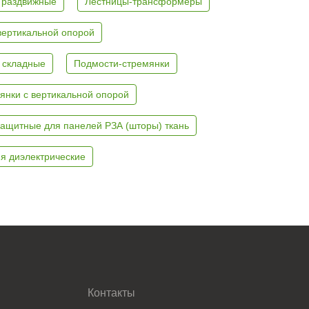
 раздвижные
Лестницы-трансформеры
вертикальной опорой
 складные
Подмости-стремянки
янки с вертикальной опорой
ащитные для панелей РЗА (шторы) ткань
я диэлектрические
Контакты