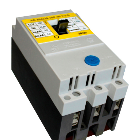
Подмости склад
Подмости-стрем
Подставки (наст
диэлектрические
Стремянки с вер
Стремянки с си
опорой
Ширмы защитные
РЗА (шторы) тка
Штендеры диэле
Щиты ограждени
диэлектрические