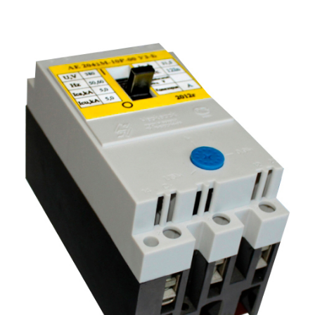
Подмости склад
Подмости-стрем
Подставки (наст
диэлектрические
Стремянки с вер
Стремянки с си
опорой
Ширмы защитные
РЗА (шторы) тка
Штендеры диэле
Щиты ограждени
диэлектрические