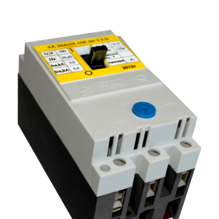
Подмости склад
Подмости-стрем
Подставки (наст
диэлектрические
Стремянки с вер
Стремянки с си
опорой
Ширмы защитные
РЗА (шторы) тка
Штендеры диэле
Щиты ограждени
диэлектрические