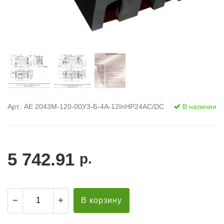
Арт.: АЕ 2043М-120-00У3-Б-4А-12InНР24AC/DC
В наличии
5 742.91
р.
В корзину