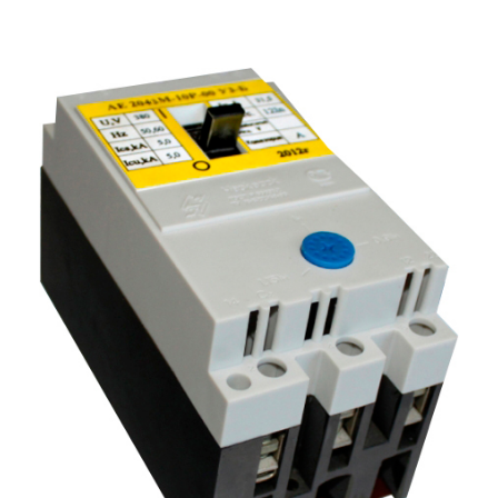
Подмости склад
Подмости-стрем
Подставки (наст
диэлектрические
Стремянки с вер
Стремянки с си
опорой
Ширмы защитные
РЗА (шторы) тка
Штендеры диэле
Щиты ограждени
диэлектрические