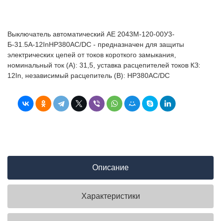
Выключатель автоматический АЕ 2043М-120-00У3-
Б-31.5А-12InНР380AC/DC - предназначен для защиты
электрических цепей от токов короткого замыкания,
номинальный ток (А): 31,5, уставка расцепителей токов КЗ:
12In, независимый расцепитель (В): НР380AC/DC
Описание
Характеристики