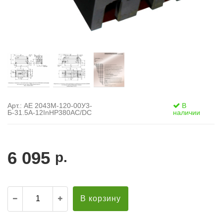
Арт.: АЕ 2043М-120-00У3-
В
Б-31.5А-12InНР380AC/DC
наличии
6 095
р.
В корзину