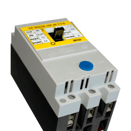
Подмости склад
Подмости-стрем
Подставки (наст
диэлектрические
Стремянки с вер
Стремянки с си
опорой
Ширмы защитные
РЗА (шторы) тка
Штендеры диэле
Щиты ограждени
диэлектрические