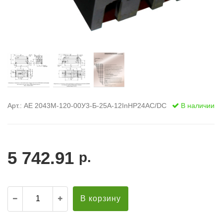
Арт.: АЕ 2043М-120-00У3-Б-25А-12InНР24AC/DC
В наличии
5 742.91
р.
В корзину