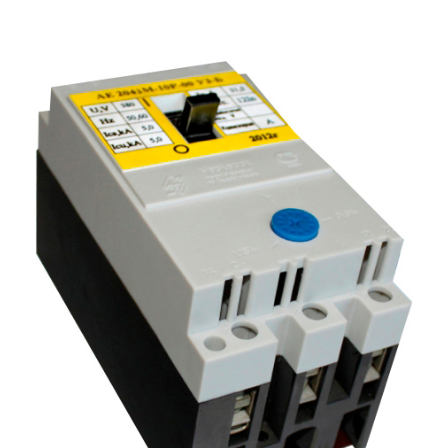
Подмости склад
Подмости-стрем
Подставки (наст
диэлектрические
Стремянки с вер
Стремянки с си
опорой
Ширмы защитные
РЗА (шторы) тка
Штендеры диэле
Щиты ограждени
диэлектрические