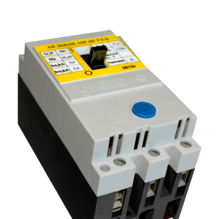
Подмости склад
Подмости-стрем
Подставки (наст
диэлектрические
Стремянки с вер
Стремянки с си
опорой
Ширмы защитные
РЗА (шторы) тка
Штендеры диэле
Щиты ограждени
диэлектрические