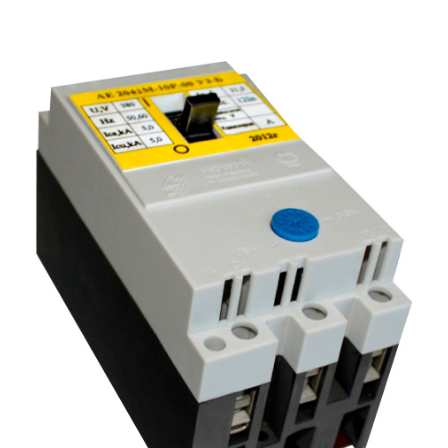
Подмости склад
Подмости-стрем
Подставки (наст
диэлектрические
Стремянки с вер
Стремянки с си
опорой
Ширмы защитные
РЗА (шторы) тка
Штендеры диэле
Щиты ограждени
диэлектрические