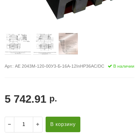
Арт.: АЕ 2043М-120-00У3-Б-16А-12InНР36AC/DC
В наличии
5 742.91
р.
В корзину