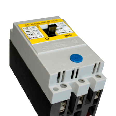
Подмости склад
Подмости-стрем
Подставки (наст
диэлектрические
Стремянки с вер
Стремянки с си
опорой
Ширмы защитные
РЗА (шторы) тка
Штендеры диэле
Щиты ограждени
диэлектрические