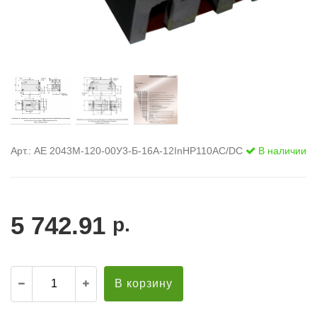
Арт.: АЕ 2043М-120-00У3-Б-16А-12InНР110AC/DC
В наличии
5 742.91
р.
В корзину