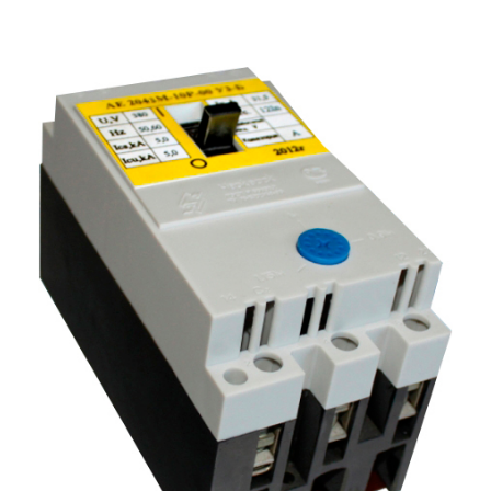
Подмости склад
Подмости-стрем
Подставки (наст
диэлектрические
Стремянки с вер
Стремянки с си
опорой
Ширмы защитные
РЗА (шторы) тка
Штендеры диэле
Щиты ограждени
диэлектрические