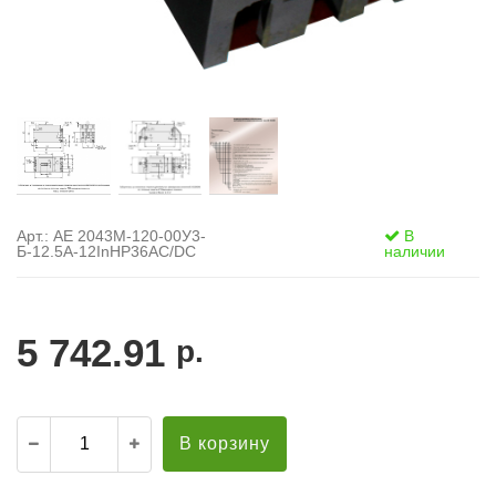
Арт.: АЕ 2043М-120-00У3-
В
Б-12.5А-12InНР36AC/DC
наличии
5 742.91
р.
В корзину