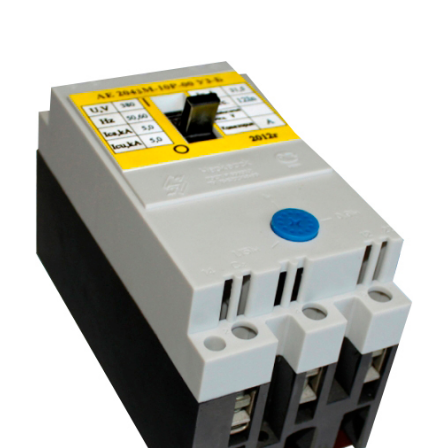
Подмости склад
Подмости-стрем
Подставки (наст
диэлектрические
Стремянки с вер
Стремянки с си
опорой
Ширмы защитные
РЗА (шторы) тка
Штендеры диэле
Щиты ограждени
диэлектрические