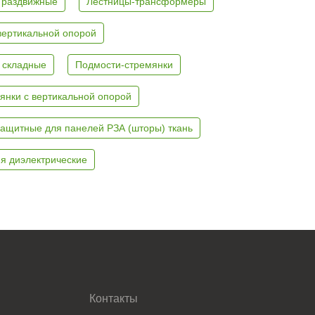
 раздвижные
Лестницы-трансформеры
вертикальной опорой
 складные
Подмости-стремянки
янки с вертикальной опорой
ащитные для панелей РЗА (шторы) ткань
я диэлектрические
Контакты