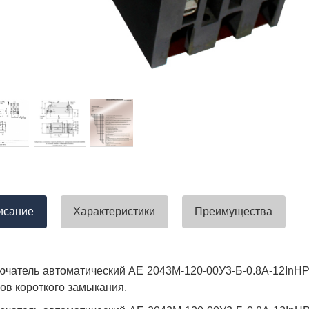
тавлена своевременно. Претензий
успели закрыть смету большого о
вы получили хороший заказ))
евянные элементы опор высокого
итка заболонного слоя древесины
требованиям ГОСТ.
тные изделия (опоры ЛЭП),
ны технические паспорта и
оответствия. Честно говоря,
а моей памяти компания
ель и поставщик опор ЛЭП
опоры ЛЭП такими документами.
отать с таким ответственным
исание
Характеристики
Преимущества
чатель автоматический АЕ 2043М-120-00У3-Б-0.8А-12InН
ков короткого замыкания.