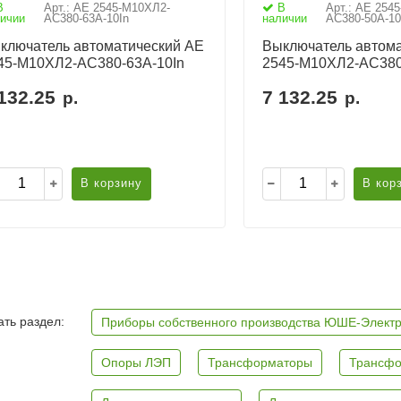
В
Арт.: АЕ 2545-М10ХЛ2-
В
Арт.: АЕ 254
ичии
AC380-63А-10In
наличии
AC380-50А-10
ключатель автоматический АЕ
Выключатель автома
45-М10ХЛ2-AC380-63А-10In
2545-М10ХЛ2-AC380
132.25
7 132.25
р.
р.
В корзину
В кор
ть раздел:
Приборы собственного производства ЮШЕ-Элект
Опоры ЛЭП
Трансформаторы
Трансфо