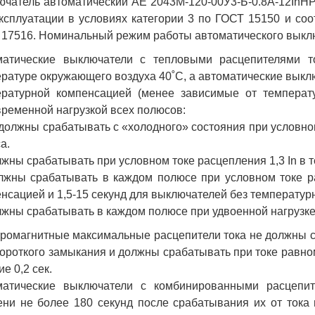
чатель автоматический АЕ 2043М-120-00У3-Б-0.8А-12InН
ксплуатации в условиях категории 3 по ГОСТ 15150 и соо
17516. Номинальный режим работы автоматического выкл
матические выключатели с тепловыми расцепителями то
ратуре окружающего воздуха 40˚С, а автоматические выклю
ературной компенсацией (менее зависимые от температ
ременной нагрузкой всех полюсов:
 должны срабатывать с «холодного» состояния при условном
а.
лжны срабатывать при условном токе расцепления 1,3 In в т
лжны срабатывать в каждом полюсе при условном токе ра
нсацией и 1,5-15 секунд для выключателей без температур
лжны срабатывать в каждом полюсе при удвоенной нагрузке (
ромагнитные максимальные расцепители тока не должны с
короткого замыкания и должны срабатывать при токе равном
ие 0,2 сек.
матические выключатели с комбинированными расцепит
ни не более 180 секунд после срабатывания их от тока 