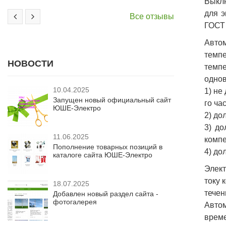
Выклю
для э
Все отзывы
ГОСТ 
Авто
темпе
НОВОСТИ
темп
однов
10.04.2025
1) не
Запущен новый официальный сайт
го час
ЮШЕ-Электро
2) до
3) до
11.06.2025
компе
Пополнение товарных позиций в
4) до
каталоге сайта ЮШЕ-Электро
Элект
току 
18.07.2025
течен
Добавлен новый раздел сайта -
фотогалерея
Авто
време