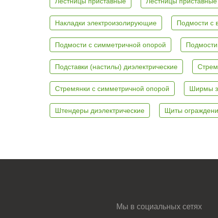
Лестницы приставные
Лестницы приставные
Накладки электроизолирующие
Подмости с 
Подмости с симметричной опорой
Подмости
Подставки (настилы) диэлектрические
Стрем
Стремянки с симметричной опорой
Ширмы з
Штендеры диэлектрические
Щиты ограждени
Мы в социальных сетях