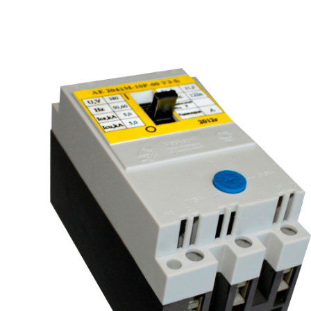
рьевич (Филиал
15.02.2022
Татьяна (Branch of «Saren B
и Центр" -
V.» PLLC)
о")
Выражаю благодарность ваше
-Электро выиграла тендер на
оперативную обработку нашего з
и поставку деревянных опор ЛЭП
Выставили коммерческое п
олнения складского оперативного
хорошей цене в течение двух 
организации.
малого сотня товарных пози