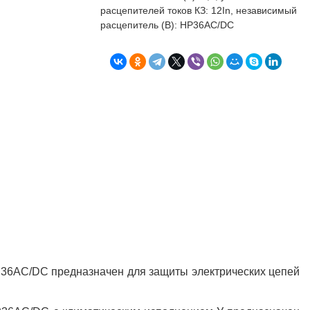
бъекта в срок. А
п
расцепителей токов КЗ: 12In, независимый
о
расцепитель (В): НР36AC/DC
т
к
Л
Н
к
о
в
"
С
Б
Р36AC/DC предназначен для защиты электрических цепей