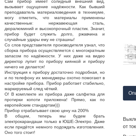
Продукция пос
Сам прибор имеет солидный внешний вид,
т,
к качеству нет.
вызывает ощущение надёжности. Как бывший
а,
Наоборот, дер
преподаватель материаловедения в техникуме,
ой
качества, проп
могу отметить, что материалы применены
пор
соответствует 
качественные: нержавеющая сталь,
На комплек
дюралюминий и высокопрочный пластик. Значит,
...
предоставле
прибор будет служить долго, ржавчина и
ор
сертификат с
случайные удары ему не страшны!
мо
впервые н
Со слов представителя производителя узнал, что
ло
производит
сборка прибора осуществляется с многократным
 в
сопровождает 
запасом по надёжности. У них даже на видео
нь
Приятно раб
директор лупит по прибору киянкой и прибору
от
поставщиком!
ничего не делается!
Инструкция к прибору достаточно подробная, но
и по телефону их менеджеры охотно помогают в
настройке прибора. Прибор работает стабильно,
маркируемый след чёткий.
Оп
О! В комплекте их прибора даже салфетка для
протирки копоти приложена! Прямо, как по
европейским стандартам)))
Прибор отрабатывает свою цену на 200%
В общем, теперь мы будем брать
Выклю
электрокарандаши только в ЮШЕ-Электро. Даже
от то
если придётся немного подождать изготовления.
Оно того стоит!