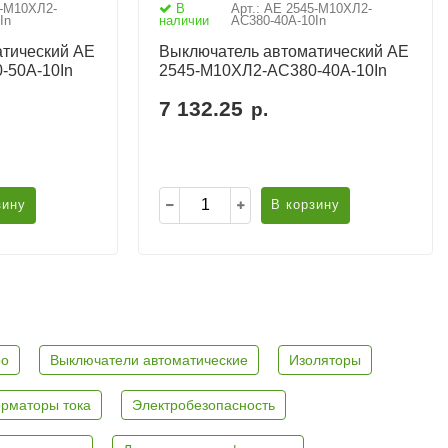
5-М10ХЛ2-
В
Арт.: АЕ 2545-М10ХЛ2-
In
наличии
AC380-40А-10In
тический АЕ
Выключатель автоматический АЕ
-50А-10In
2545-М10ХЛ2-AC380-40А-10In
7 132.25
р.
зину
В корзину
ро
Выключатели автоматические
Изоляторы
рматоры тока
Электробезопасность