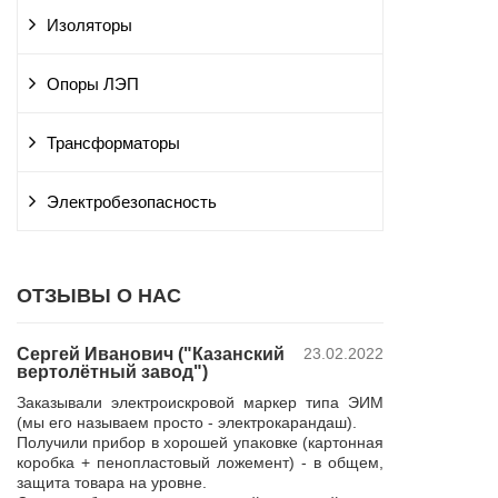
Изоляторы
Опоры ЛЭП
Трансформаторы
Электробезопасность
ОТЗЫВЫ О НАС
Сергей Иванович ("Казанский
23.02.2022
Владимир Ю
вертолётный завод")
ПАО "Россет
 и
"Курскэнерг
Заказывали электроискровой маркер типа ЭИМ
да
Компания ЮШЕ
(мы его называем просто - электрокарандаш).
ой
изготовление 
Получили прибор в хорошей упаковке (картонная
110 кВ для поп
коробка + пенопластовый ложемент) - в общем,
р,
резерва нашей 
защита товара на уровне.
 в