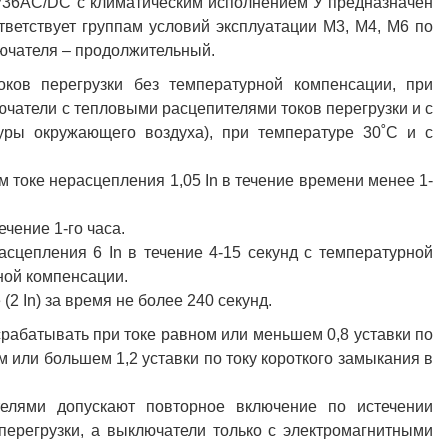
Р36AC/DC с климатическим исполнением У предназначен
тветствует группам условий эксплуатации М3, М4, М6 по
ючателя – продолжительный.
ков перегрузки без температурной компенсации, при
чатели с тепловыми расцепителями токов перегрузки и с
уры окружающего воздуха), при температуре 30˚С и с
 токе нерасцепления 1,05 In в течение времени менее 1-
ечение 1-го часа.
сцепления 6 In в течение 4-15 секунд с температурной
ной компенсации.
2 In) за время не более 240 секунд.
рабатывать при токе равном или меньшем 0,8 уставки по
 или большем 1,2 уставки по току короткого замыкания в
елями допускают повторное включение по истечении
перегрузки, а выключатели только с электромагнитными