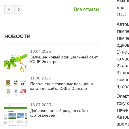
Выклю
для э
Все отзывы
ГОСТ 
Авто
темпе
НОВОСТИ
темп
однов
10.04.2025
1) не
Запущен новый официальный сайт
го час
ЮШЕ-Электро
2) до
3) до
11.06.2025
компе
Пополнение товарных позиций в
4) до
каталоге сайта ЮШЕ-Электро
Элект
току 
18.07.2025
течен
Добавлен новый раздел сайта -
фотогалерея
Авто
време