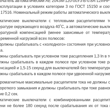
чатель автоматический АЕ 2043М-120-00У3-Б-0.8А-12InН
ксплуатации в условиях категории 3 по ГОСТ 15150 и соо
17516. Номинальный режим работы автоматического выкл
матические выключатели с тепловыми расцепителями то
ратуре окружающего воздуха 40˚С, а автоматические выклю
ературной компенсацией (менее зависимые от температ
ременной нагрузкой всех полюсов:
 должны срабатывать с «холодного» состояния при условном
а.
лжны срабатывать при условном токе расцепления 1,3 In в т
лжны срабатывать в каждом полюсе при условном токе ра
нсацией и 1,5-15 секунд для выключателей без температур
лжны срабатывать в каждом полюсе при удвоенной нагрузке (
ромагнитные максимальные расцепители тока не должны с
короткого замыкания и должны срабатывать при токе равном
ие 0,2 сек.
матические выключатели с комбинированными расцепит
ни не более 180 секунд после срабатывания их от тока 