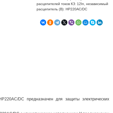
бъекта в срок. А
п
расцепителей токов КЗ: 12In, независимый
о
расцепитель (В): НР220AC/DC
т
к
Л
Н
к
о
в
"
С
Б
nНР220AC/DC предназначен для защиты электрических