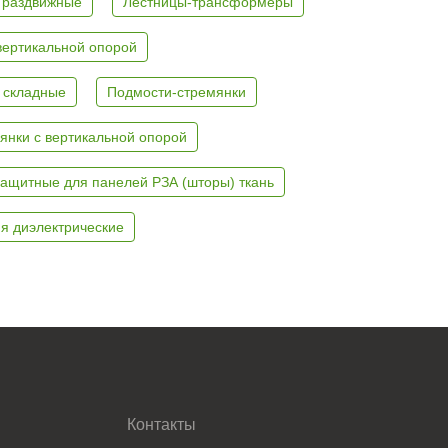
 раздвижные
Лестницы-трансформеры
вертикальной опорой
 складные
Подмости-стремянки
янки с вертикальной опорой
ащитные для панелей РЗА (шторы) ткань
я диэлектрические
Контакты