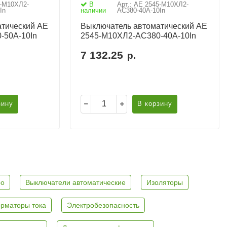
5-М10ХЛ2-
В
Арт.: АЕ 2545-М10ХЛ2-
In
наличии
AC380-40А-10In
тический АЕ
Выключатель автоматический АЕ
-50А-10In
2545-М10ХЛ2-AC380-40А-10In
7 132.25
р.
зину
В корзину
ро
Выключатели автоматические
Изоляторы
рматоры тока
Электробезопасность