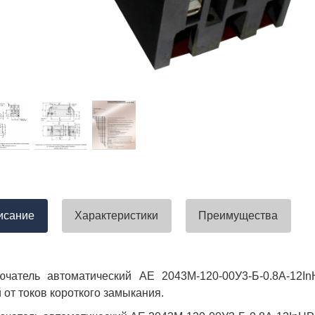
тавлена своевременно. Претензий
успели закрыть смету большого о
вы получили хороший заказ))
евянные элементы опор высокого
итка заболонного слоя древесины
требованиям ГОСТ.
тные изделия (опоры ЛЭП),
ны технические паспорта и
оответствия. Честно говоря,
а моей памяти компания
ель и поставщик опор ЛЭП
опоры ЛЭП такими документами.
отать с таким ответственным
исание
Характеристики
Преимущества
ючатель автоматический АЕ 2043М-120-00У3-Б-0.8А-12I
 от токов короткого замыкания.