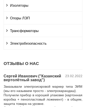
Изоляторы
Опоры ЛЭП
Трансформаторы
Электробезопасность
ОТЗЫВЫ О НАС
Сергей Иванович ("Казанский
23.02.2022
Владимир Ю
вертолётный завод")
ПАО "Россет
 и
"Курскэнерг
Заказывали электроискровой маркер типа ЭИМ
да
Компания ЮШЕ
(мы его называем просто - электрокарандаш).
ой
изготовление 
Получили прибор в хорошей упаковке (картонная
110 кВ для поп
коробка + пенопластовый ложемент) - в общем,
р,
резерва нашей 
защита товара на уровне.
 в