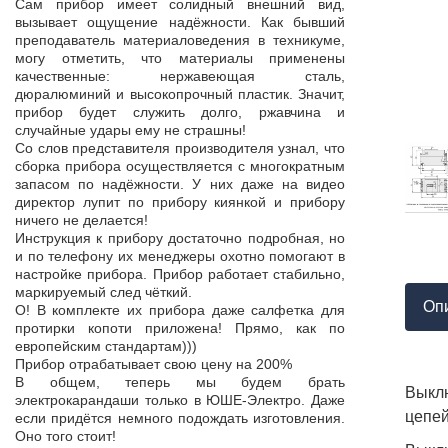
Продукция пос
Сам прибор имеет солидный внешний вид,
т,
к качеству нет.
вызывает ощущение надёжности. Как бывший
а,
Наоборот, дер
преподаватель материаловедения в техникуме,
ой
качества, проп
могу отметить, что материалы применены
пор
соответствует 
качественные: нержавеющая сталь,
На комплек
дюралюминий и высокопрочный пластик. Значит,
...
предоставле
прибор будет служить долго, ржавчина и
ор
сертификат с
случайные удары ему не страшны!
мо
впервые н
Со слов представителя производителя узнал, что
ло
производит
сборка прибора осуществляется с многократным
 в
сопровождает 
запасом по надёжности. У них даже на видео
нь
Приятно раб
директор лупит по прибору киянкой и прибору
от
поставщиком!
ничего не делается!
Инструкция к прибору достаточно подробная, но
и по телефону их менеджеры охотно помогают в
настройке прибора. Прибор работает стабильно,
маркируемый след чёткий.
Оп
О! В комплекте их прибора даже салфетка для
протирки копоти приложена! Прямо, как по
европейским стандартам)))
Прибор отрабатывает свою цену на 200%
В общем, теперь мы будем брать
Выкл
электрокарандаши только в ЮШЕ-Электро. Даже
цепей
если придётся немного подождать изготовления.
Оно того стоит!