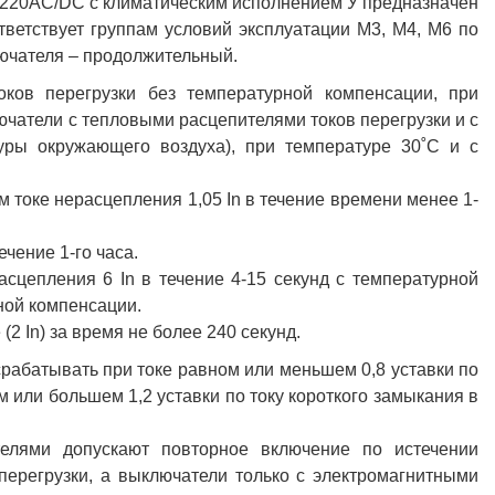
Р220AC/DC с климатическим исполнением У предназначен
тветствует группам условий эксплуатации М3, М4, М6 по
ючателя – продолжительный.
ков перегрузки без температурной компенсации, при
чатели с тепловыми расцепителями токов перегрузки и с
уры окружающего воздуха), при температуре 30˚С и с
 токе нерасцепления 1,05 In в течение времени менее 1-
ечение 1-го часа.
сцепления 6 In в течение 4-15 секунд с температурной
ной компенсации.
2 In) за время не более 240 секунд.
рабатывать при токе равном или меньшем 0,8 уставки по
 или большем 1,2 уставки по току короткого замыкания в
елями допускают повторное включение по истечении
перегрузки, а выключатели только с электромагнитными