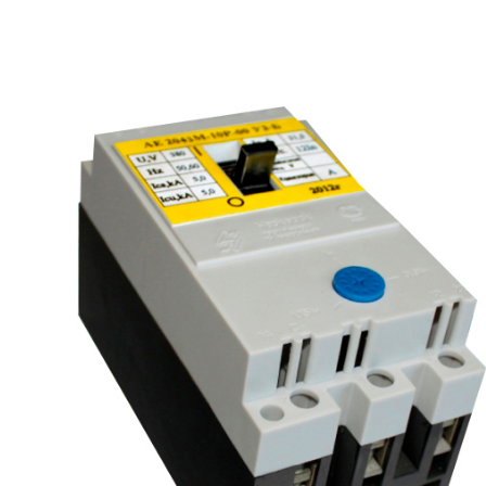
рьевич (Филиал
15.02.2022
Татьяна (Branch of «Saren B
и Центр" -
V.» PLLC)
о")
Выражаю благодарность ваше
-Электро выиграла тендер на
оперативную обработку нашего з
и поставку деревянных опор ЛЭП
Выставили коммерческое п
олнения складского оперативного
хорошей цене в течение двух 
организации.
малого сотня товарных пози