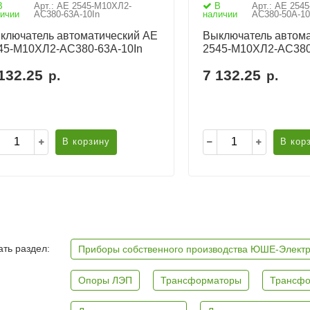
В
Арт.: АЕ 2545-М10ХЛ2-
В
Арт.: АЕ 254
ичии
AC380-63А-10In
наличии
AC380-50А-10
ключатель автоматический АЕ
Выключатель автома
45-М10ХЛ2-AC380-63А-10In
2545-М10ХЛ2-AC380
132.25
7 132.25
р.
р.
В корзину
В кор
ть раздел:
Приборы собственного производства ЮШЕ-Элект
Опоры ЛЭП
Трансформаторы
Трансфо