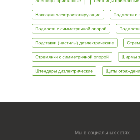
Лестницы приставные
Лестницы приставные
Накладки электроизолирующие
Подмости с 
Подмости с симметричной опорой
Подмости
Подставки (настилы) диэлектрические
Стрем
Стремянки с симметричной опорой
Ширмы з
Штендеры диэлектрические
Щиты ограждени
Мы в социальных сетях