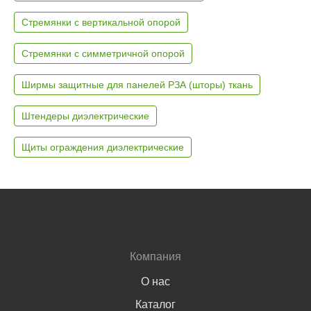
Стремянки с вертикальной опорой
Стремянки с симметричной опорой
Ширмы защитные для панелей РЗА (шторы) ткань
Штендеры диэлектрические
Щиты ограждения диэлектрические
Компания
О нас
Каталог