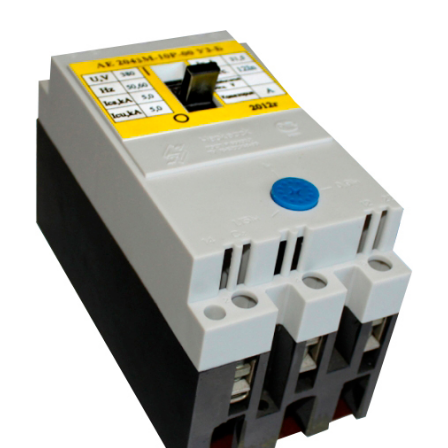
Подмости склад
Подмости-стрем
Подставки (наст
диэлектрические
Стремянки с вер
Стремянки с си
опорой
Ширмы защитные
РЗА (шторы) тка
Штендеры диэле
Щиты ограждени
диэлектрические