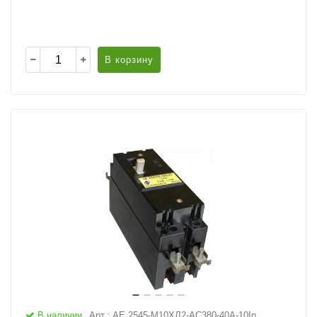
В корзину
В наличии
Арт.: АЕ 2545-М10ХЛ2-AC380-40А-10In