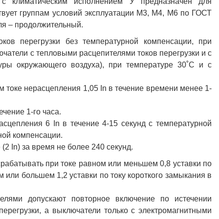
n с климатическим исполнением У предназначен для
твует группам условий эксплуатации М3, М4, М6 по ГОСТ
ля – продолжительный.
ков перегрузки без температурной компенсации, при
чатели с тепловыми расцепителями токов перегрузки и с
уры окружающего воздуха), при температуре 30˚С и с
 токе нерасцепления 1,05 In в течение времени менее 1-
ечение 1-го часа.
сцепления 6 In в течение 4-15 секунд с температурной
ной компенсации.
2 In) за время не более 240 секунд.
рабатывать при токе равном или меньшем 0,8 уставки по
 или большем 1,2 уставки по току короткого замыкания в
елями допускают повторное включение по истечении
перегрузки, а выключатели только с электромагнитными