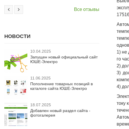
Выкл
экспл
Все отзывы
17516
Авто
темпе
НОВОСТИ
темп
однов
10.04.2025
1) не
Запущен новый официальный сайт
го час
ЮШЕ-Электро
2) до
3) до
11.06.2025
компе
Пополнение товарных позиций в
4) до
каталоге сайта ЮШЕ-Электро
Элект
току 
18.07.2025
течен
Добавлен новый раздел сайта -
фотогалерея
Авто
време