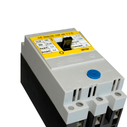
рьевич (Филиал
15.02.2022
Татьяна (Branch of «Saren B
и Центр" -
V.» PLLC)
о")
Выражаю благодарность ваше
-Электро выиграла тендер на
оперативную обработку нашего з
и поставку деревянных опор ЛЭП
Выставили коммерческое п
олнения складского оперативного
хорошей цене в течение двух 
организации.
малого сотня товарных пози