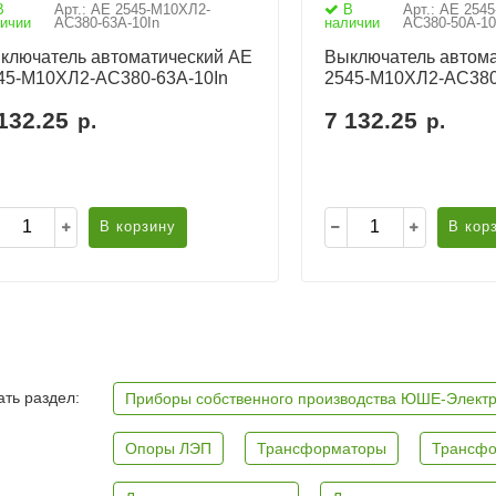
В
Арт.: АЕ 2545-М10ХЛ2-
В
Арт.: АЕ 254
ичии
AC380-63А-10In
наличии
AC380-50А-10
ключатель автоматический АЕ
Выключатель автома
45-М10ХЛ2-AC380-63А-10In
2545-М10ХЛ2-AC380
132.25
7 132.25
р.
р.
В корзину
В кор
ть раздел:
Приборы собственного производства ЮШЕ-Элект
Опоры ЛЭП
Трансформаторы
Трансфо