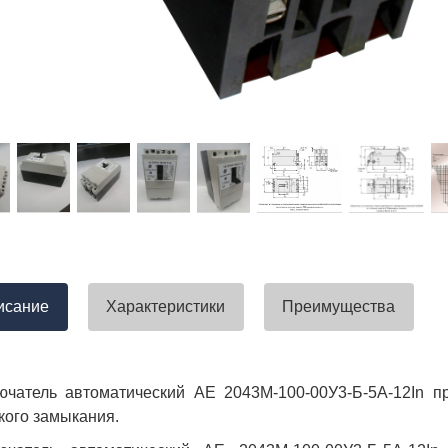
тавлена своевременно. Претензий
успели закрыть смету большого о
вы получили хороший заказ))
евянные элементы опор высокого
итка заболонного слоя древесины
требованиям ГОСТ.
тные изделия (опоры ЛЭП),
ны технические паспорта и
оответствия. Честно говоря,
а моей памяти компания
ель и поставщик опор ЛЭП
опоры ЛЭП такими документами.
отать с таким ответственным
исание
Характеристики
Преимущества
ючатель автоматический АЕ 2043М-100-00У3-Б-5А-12In п
кого замыкания.