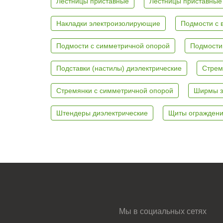
Лестницы приставные
Лестницы приставные
Накладки электроизолирующие
Подмости с 
Подмости с симметричной опорой
Подмости
Подставки (настилы) диэлектрические
Стрем
Стремянки с симметричной опорой
Ширмы з
Штендеры диэлектрические
Щиты ограждени
Мы в социальных сетях