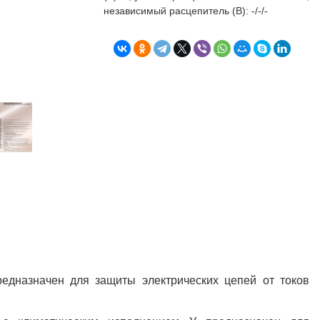
бъекта в срок. А
п
независимый расцепитель (В): -/-/-
о
т
к
Л
Н
к
о
в
"
С
Б
редназначен для защиты электрических цепей от токов