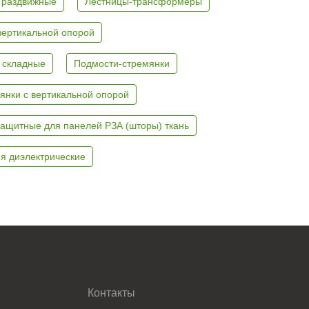
 раздвижные
Лестницы-трансформеры
вертикальной опорой
 складные
Подмости-стремянки
янки с вертикальной опорой
ащитные для панелей РЗА (шторы) ткань
я диэлектрические
Контакты