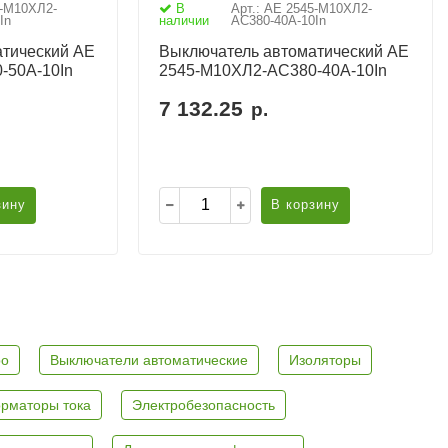
5-М10ХЛ2-
В
Арт.: АЕ 2545-М10ХЛ2-
In
наличии
AC380-40А-10In
тический АЕ
Выключатель автоматический АЕ
-50А-10In
2545-М10ХЛ2-AC380-40А-10In
7 132.25
р.
зину
В корзину
ро
Выключатели автоматические
Изоляторы
рматоры тока
Электробезопасность