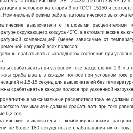
ючатель автоматический АЕ 2043М-100-00У3-Б-5А-12I
уатации в условиях категории 3 по ГОСТ 15150 и соответс
. Номинальный режим работы автоматического выключате
матические выключатели с тепловыми расцепителями то
ратуре окружающего воздуха 40˚С, а автоматические выклю
ературной компенсацией (менее зависимые от температ
ременной нагрузкой всех полюсов:
 должны срабатывать с «холодного» состояния при условном
а.
лжны срабатывать при условном токе расцепления 1,3 In в т
лжны срабатывать в каждом полюсе при условном токе ра
нсацией и 1,5-15 секунд для выключателей без температур
лжны срабатывать в каждом полюсе при удвоенной нагрузке (
ромагнитные максимальные расцепители тока не должны с
короткого замыкания и должны срабатывать при токе равном
ие 0,2 сек.
матические выключатели с комбинированными расцепит
ни не более 180 секунд после срабатывания их от тока 