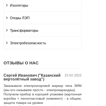
Изоляторы
Опоры ЛЭП
Трансформаторы
Электробезопасность
ОТЗЫВЫ О НАС
Сергей Иванович ("Казанский
23.02.2022
Владимир Ю
вертолётный завод")
ПАО "Россет
 и
"Курскэнерг
Заказывали электроискровой маркер типа ЭИМ
да
Компания ЮШЕ
(мы его называем просто - электрокарандаш).
ой
изготовление 
Получили прибор в хорошей упаковке (картонная
110 кВ для поп
коробка + пенопластовый ложемент) - в общем,
р,
резерва нашей 
защита товара на уровне.
 в