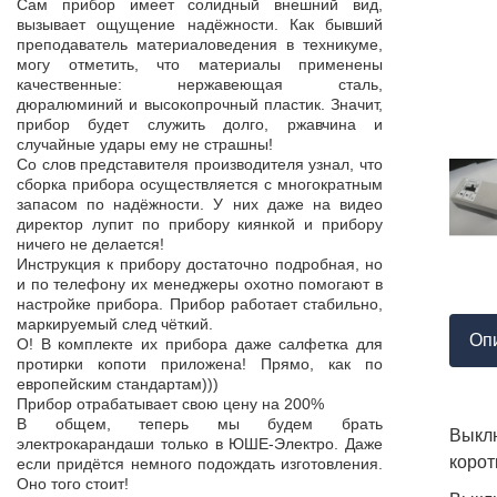
Продукция пос
Сам прибор имеет солидный внешний вид,
т,
к качеству нет.
вызывает ощущение надёжности. Как бывший
а,
Наоборот, дер
преподаватель материаловедения в техникуме,
ой
качества, проп
могу отметить, что материалы применены
пор
соответствует 
качественные: нержавеющая сталь,
На комплек
дюралюминий и высокопрочный пластик. Значит,
...
предоставле
прибор будет служить долго, ржавчина и
ор
сертификат с
случайные удары ему не страшны!
мо
впервые н
Со слов представителя производителя узнал, что
ло
производит
сборка прибора осуществляется с многократным
 в
сопровождает 
запасом по надёжности. У них даже на видео
нь
Приятно раб
директор лупит по прибору киянкой и прибору
от
поставщиком!
ничего не делается!
Инструкция к прибору достаточно подробная, но
и по телефону их менеджеры охотно помогают в
настройке прибора. Прибор работает стабильно,
маркируемый след чёткий.
Оп
О! В комплекте их прибора даже салфетка для
протирки копоти приложена! Прямо, как по
европейским стандартам)))
Прибор отрабатывает свою цену на 200%
В общем, теперь мы будем брать
Выкл
электрокарандаши только в ЮШЕ-Электро. Даже
корот
если придётся немного подождать изготовления.
Оно того стоит!