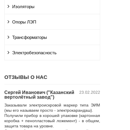
Изоляторы
Опоры ЛЭП
Трансформаторы
Электробезопасность
ОТЗЫВЫ О НАС
Сергей Иванович ("Казанский
23.02.2022
Владимир Ю
вертолётный завод")
ПАО "Россет
 и
"Курскэнерг
Заказывали электроискровой маркер типа ЭИМ
да
Компания ЮШЕ
(мы его называем просто - электрокарандаш).
ой
изготовление 
Получили прибор в хорошей упаковке (картонная
110 кВ для поп
коробка + пенопластовый ложемент) - в общем,
р,
резерва нашей 
защита товара на уровне.
 в