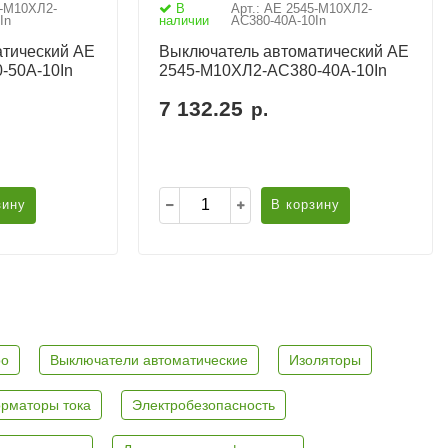
5-М10ХЛ2-
В
Арт.: АЕ 2545-М10ХЛ2-
In
наличии
AC380-40А-10In
тический АЕ
Выключатель автоматический АЕ
-50А-10In
2545-М10ХЛ2-AC380-40А-10In
7 132.25
р.
зину
В корзину
ро
Выключатели автоматические
Изоляторы
рматоры тока
Электробезопасность