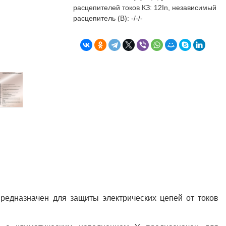
бъекта в срок. А
п
расцепителей токов КЗ: 12In, независимый
о
расцепитель (В): -/-/-
т
к
Л
Н
к
о
в
"
С
Б
предназначен для защиты электрических цепей от токов