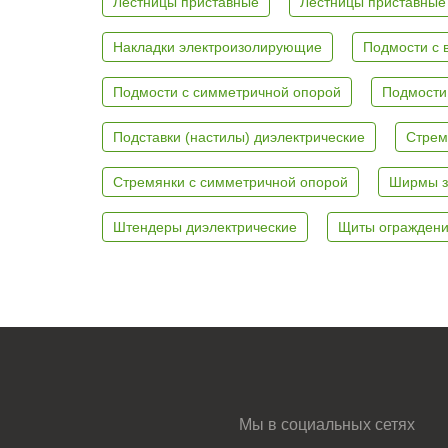
Лестницы приставные
Лестницы приставные
Накладки электроизолирующие
Подмости с 
Подмости с симметричной опорой
Подмости
Подставки (настилы) диэлектрические
Стрем
Стремянки с симметричной опорой
Ширмы з
Штендеры диэлектрические
Щиты ограждени
Мы в социальных сетях