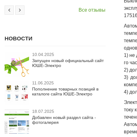
Выкл
экспл
Все отзывы
17516
Авто
темпе
НОВОСТИ
темп
однов
10.04.2025
1) не
Запущен новый официальный сайт
го час
ЮШЕ-Электро
2) до
3) до
11.06.2025
компе
Пополнение товарных позиций в
4) до
каталоге сайта ЮШЕ-Электро
Элект
току 
18.07.2025
течен
Добавлен новый раздел сайта -
фотогалерея
Авто
време