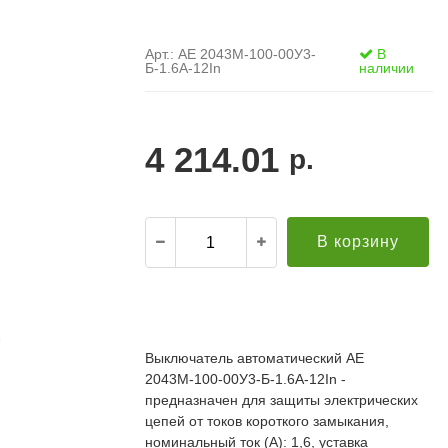
Арт.: АЕ 2043М-100-00У3-
В
Б-1.6А-12In
наличии
4 214.01
р.
В корзину
.
21.12.2021
Александр С. ("Пусковой
30.10.2019
элемент")
В
Выключатель автоматический АЕ
й компании за
Поставка опор ЛЭП в Бурятию. Спасибо за
о
2043М-100-00У3-Б-1.6А-12In -
апроса!
качественную продукцию и быструю доставку!
т
редложение по
Всё прошло хорошо. Евгению отдельное спасибо
предназначен для защиты электрических
п
дней (а там без
за ответственный подход к делу, понимание и
П
цепей от токов короткого замыкания,
ций была). Мы
вежливое обращение!
к
номинальный ток (А): 1,6, уставка