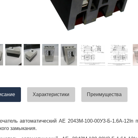
тавлена своевременно. Претензий
успели закрыть смету большого о
вы получили хороший заказ))
евянные элементы опор высокого
итка заболонного слоя древесины
требованиям ГОСТ.
тные изделия (опоры ЛЭП),
ны технические паспорта и
оответствия. Честно говоря,
а моей памяти компания
ель и поставщик опор ЛЭП
опоры ЛЭП такими документами.
отать с таким ответственным
исание
Характеристики
Преимущества
чатель автоматический АЕ 2043М-100-00У3-Б-1.6А-12In 
кого замыкания.