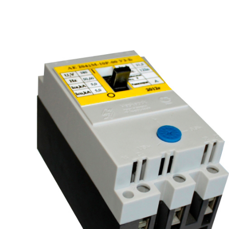
рьевич (Филиал
15.02.2022
Татьяна (Branch of «Saren B
и Центр" -
V.» PLLC)
о")
Выражаю благодарность ваше
-Электро выиграла тендер на
оперативную обработку нашего з
и поставку деревянных опор ЛЭП
Выставили коммерческое п
олнения складского оперативного
хорошей цене в течение двух 
организации.
малого сотня товарных пози