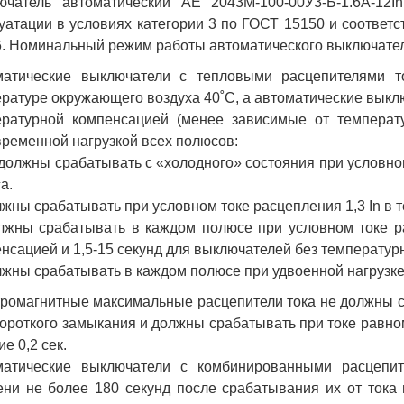
ючатель автоматический АЕ 2043М-100-00У3-Б-1.6А-12
уатации в условиях категории 3 по ГОСТ 15150 и соответс
. Номинальный режим работы автоматического выключате
матические выключатели с тепловыми расцепителями то
ратуре окружающего воздуха 40˚С, а автоматические выклю
ературной компенсацией (менее зависимые от температ
ременной нагрузкой всех полюсов:
 должны срабатывать с «холодного» состояния при условном
а.
лжны срабатывать при условном токе расцепления 1,3 In в т
лжны срабатывать в каждом полюсе при условном токе ра
нсацией и 1,5-15 секунд для выключателей без температур
лжны срабатывать в каждом полюсе при удвоенной нагрузке (
ромагнитные максимальные расцепители тока не должны с
короткого замыкания и должны срабатывать при токе равном
ие 0,2 сек.
матические выключатели с комбинированными расцепит
ни не более 180 секунд после срабатывания их от тока 