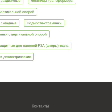
 раздвижные
Лестницы-трансформеры
вертикальной опорой
 складные
Подмости-стремянки
янки с вертикальной опорой
ащитные для панелей РЗА (шторы) ткань
я диэлектрические
Контакты