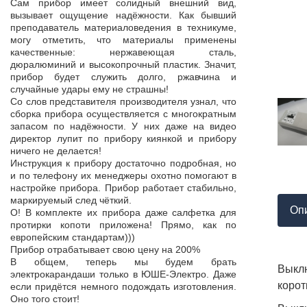
Продукция пос
Сам прибор имеет солидный внешний вид,
т,
к качеству нет.
вызывает ощущение надёжности. Как бывший
а,
Наоборот, дер
преподаватель материаловедения в техникуме,
ой
качества, проп
могу отметить, что материалы применены
пор
соответствует 
качественные: нержавеющая сталь,
На комплек
дюралюминий и высокопрочный пластик. Значит,
...
предоставле
прибор будет служить долго, ржавчина и
ор
сертификат с
случайные удары ему не страшны!
мо
впервые н
Со слов представителя производителя узнал, что
ло
производит
сборка прибора осуществляется с многократным
 в
сопровождает 
запасом по надёжности. У них даже на видео
нь
Приятно раб
директор лупит по прибору киянкой и прибору
от
поставщиком!
ничего не делается!
Инструкция к прибору достаточно подробная, но
и по телефону их менеджеры охотно помогают в
настройке прибора. Прибор работает стабильно,
маркируемый след чёткий.
Оп
О! В комплекте их прибора даже салфетка для
протирки копоти приложена! Прямо, как по
европейским стандартам)))
Прибор отрабатывает свою цену на 200%
В общем, теперь мы будем брать
Выклю
электрокарандаши только в ЮШЕ-Электро. Даже
корот
если придётся немного подождать изготовления.
Оно того стоит!