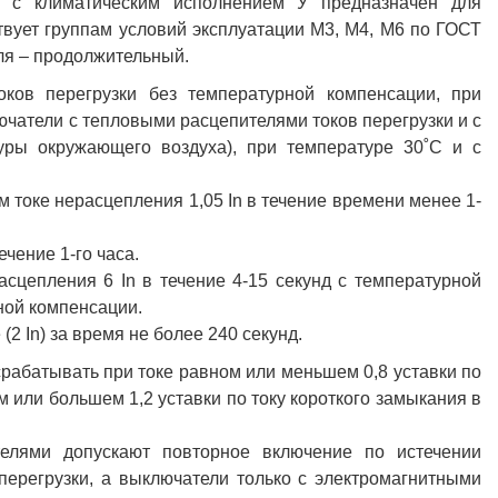
In с климатическим исполнением У предназначен для
твует группам условий эксплуатации М3, М4, М6 по ГОСТ
ля – продолжительный.
ков перегрузки без температурной компенсации, при
чатели с тепловыми расцепителями токов перегрузки и с
уры окружающего воздуха), при температуре 30˚С и с
 токе нерасцепления 1,05 In в течение времени менее 1-
ечение 1-го часа.
сцепления 6 In в течение 4-15 секунд с температурной
ной компенсации.
2 In) за время не более 240 секунд.
рабатывать при токе равном или меньшем 0,8 уставки по
 или большем 1,2 уставки по току короткого замыкания в
елями допускают повторное включение по истечении
перегрузки, а выключатели только с электромагнитными