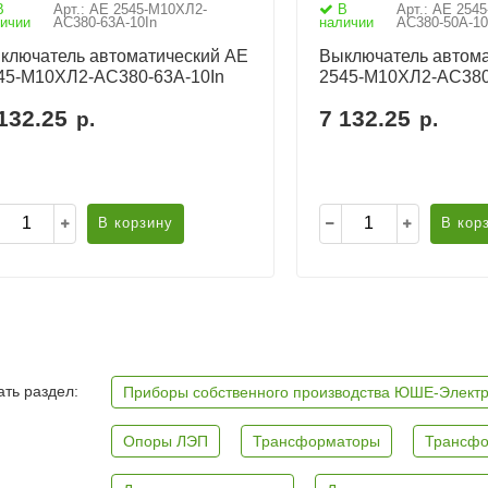
В
Арт.: АЕ 2545-М10ХЛ2-
В
Арт.: АЕ 254
ичии
AC380-63А-10In
наличии
AC380-50А-10
ключатель автоматический АЕ
Выключатель автома
45-М10ХЛ2-AC380-63А-10In
2545-М10ХЛ2-AC380
132.25
7 132.25
р.
р.
В корзину
В кор
ть раздел:
Приборы собственного производства ЮШЕ-Элект
Опоры ЛЭП
Трансформаторы
Трансфо