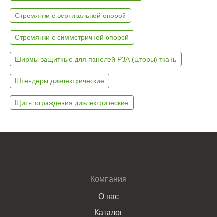
Стремянки с вертикальной опорой
Стремянки с симметричной опорой
Ширмы защитные для панелей РЗА (шторы) ткань
Штендеры диэлектрические
Щиты ограждения диэлектрические
Компания
О нас
Каталог