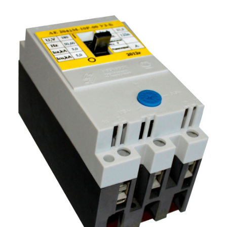
Подмости склад
Подмости-стрем
Подставки (наст
диэлектрические
Стремянки с вер
Стремянки с си
опорой
Ширмы защитные
РЗА (шторы) тка
Штендеры диэле
Щиты ограждени
диэлектрические