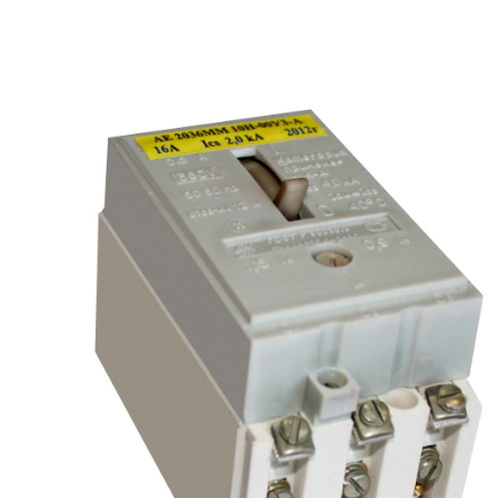
рьевич (Филиал
15.02.2022
Татьяна (Branch of «Saren B
и Центр" -
V.» PLLC)
о")
Выражаю благодарность ваше
-Электро выиграла тендер на
оперативную обработку нашего з
и поставку деревянных опор ЛЭП
Выставили коммерческое п
олнения складского оперативного
хорошей цене в течение двух 
организации.
малого сотня товарных пози