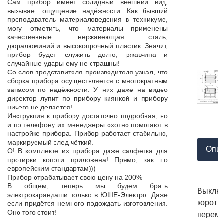
Продукция пос
Сам прибор имеет солидный внешний вид,
т,
к качеству нет.
вызывает ощущение надёжности. Как бывший
а,
Наоборот, дер
преподаватель материаловедения в техникуме,
ой
качества, проп
могу отметить, что материалы применены
пор
соответствует 
качественные: нержавеющая сталь,
На комплек
дюралюминий и высокопрочный пластик. Значит,
...
предоставле
прибор будет служить долго, ржавчина и
ор
сертификат с
случайные удары ему не страшны!
мо
впервые н
Со слов представителя производителя узнал, что
ло
производит
сборка прибора осуществляется с многократным
 в
сопровождает 
запасом по надёжности. У них даже на видео
нь
Приятно раб
директор лупит по прибору киянкой и прибору
от
поставщиком!
ничего не делается!
Инструкция к прибору достаточно подробная, но
и по телефону их менеджеры охотно помогают в
настройке прибора. Прибор работает стабильно,
маркируемый след чёткий.
Оп
О! В комплекте их прибора даже салфетка для
протирки копоти приложена! Прямо, как по
европейским стандартам)))
Прибор отрабатывает свою цену на 200%
В общем, теперь мы будем брать
Выклю
электрокарандаши только в ЮШЕ-Электро. Даже
коро
если придётся немного подождать изготовления.
Оно того стоит!
перем