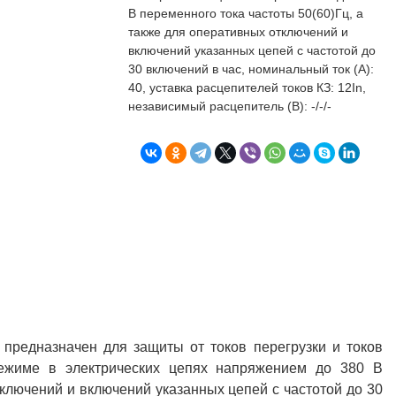
бъекта в срок. А
п
В переменного тока частоты 50(60)Гц, а
о
также для оперативных отключений и
т
включений указанных цепей с частотой до
к
30 включений в час, номинальный ток (А):
Л
Н
40, уставка расцепителей токов КЗ: 12In,
независимый расцепитель (В): -/-/-
к
о
в
"
С
Б
предназначен для защиты от токов перегрузки и токов
режиме в электрических цепях напряжением до 380 В
тключений и включений указанных цепей с частотой до 30