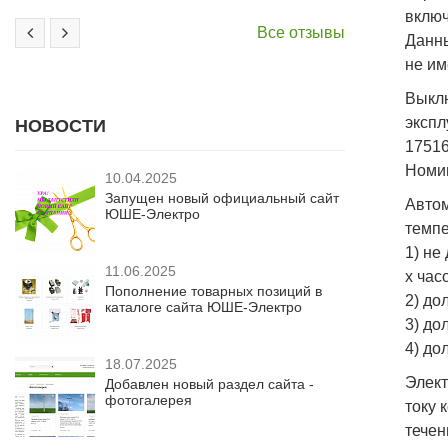
включ
Все отзывы
Данны
не им
Выклю
экспл
НОВОСТИ
17516
Номин
10.04.2025
Запущен новый официальный сайт
Авто
ЮШЕ-Электро
темпе
1) не
11.06.2025
х час
Пополнение товарных позиций в
2) до
каталоге сайта ЮШЕ-Электро
3) до
4) до
18.07.2025
Элект
Добавлен новый раздел сайта -
фотогалерея
току 
течен