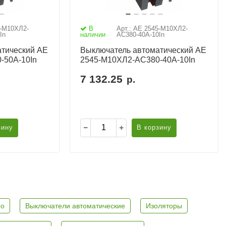
5-М10ХЛ2-
В
Арт.: АЕ 2545-М10ХЛ2-
In
наличии
AC380-40А-10In
тический АЕ
Выключатель автоматический АЕ
-50А-10In
2545-М10ХЛ2-AC380-40А-10In
7 132.25
р.
зину
В корзину
ро
Выключатели автоматические
Изоляторы