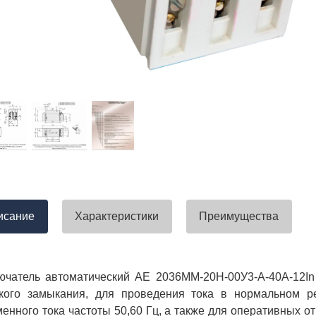
тавлена своевременно. Претензий
успели закрыть смету большого о
вы получили хороший заказ))
евянные элементы опор высокого
итка заболонного слоя древесины
требованиям ГОСТ.
тные изделия (опоры ЛЭП),
ны технические паспорта и
оответствия. Честно говоря,
а моей памяти компания
ель и поставщик опор ЛЭП
опоры ЛЭП такими документами.
отать с таким ответственным
исание
Характеристики
Преимущества
чатель автоматический АЕ 2036ММ-20Н-00У3-А-40А-12In 
ткого замыкания, для проведения тока в нормальном 
енного тока частоты 50,60 Гц, а также для оперативных о