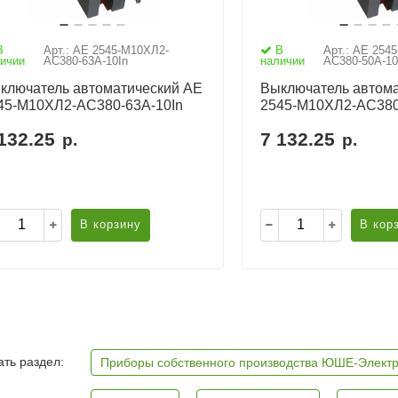
В
Арт.: АЕ 2545-М10ХЛ2-
В
Арт.: АЕ 254
ичии
AC380-63А-10In
наличии
AC380-50А-10
ключатель автоматический АЕ
Выключатель автома
45-М10ХЛ2-AC380-63А-10In
2545-М10ХЛ2-AC380
132.25
7 132.25
р.
р.
В корзину
В кор
ть раздел:
Приборы собственного производства ЮШЕ-Элект