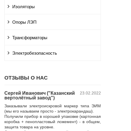
Изоляторы
Опоры ЛЭП
Трансформаторы
Электробезопасность
ОТЗЫВЫ О НАС
Сергей Иванович ("Казанский
23.02.2022
Владимир Ю
вертолётный завод")
ПАО "Россет
 и
"Курскэнерг
Заказывали электроискровой маркер типа ЭИМ
да
Компания ЮШЕ
(мы его называем просто - электрокарандаш).
ой
изготовление 
Получили прибор в хорошей упаковке (картонная
110 кВ для поп
коробка + пенопластовый ложемент) - в общем,
р,
резерва нашей 
защита товара на уровне.
 в