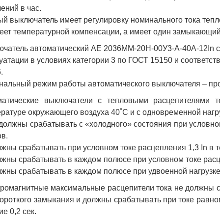
ений в час.
й выключатель имеет регулировку номинального тока тепловы
еет температурной компенсации, а имеет один замыкающий 
чатель автоматический АЕ 2036ММ-20Н-00У3-А-40А-12In с
уатации в условиях категории 3 по ГОСТ 15150 и соответст
.
альный режим работы автоматического выключателя – пр
матические выключатели с тепловыми расцепителями то
ратуре окружающего воздуха 40˚С и с одновременной нагр
 должны срабатывать с «холодного» состояния при условном
ов.
лжны срабатывать при условном токе расцепления 1,3 In в т
лжны срабатывать в каждом полюсе при условном токе расцеп
лжны срабатывать в каждом полюсе при удвоенной нагрузке (
ромагнитные максимальные расцепители тока не должны с
короткого замыкания и должны срабатывать при токе равном
ие 0,2 сек.