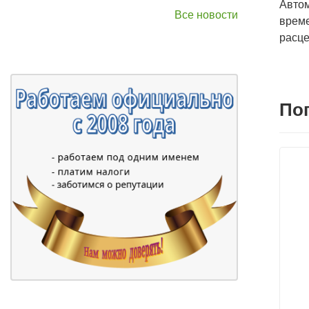
Авто
Все новости
време
расце
По