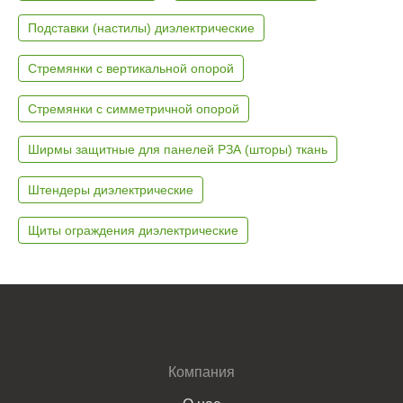
Подставки (настилы) диэлектрические
Стремянки с вертикальной опорой
Стремянки с симметричной опорой
Ширмы защитные для панелей РЗА (шторы) ткань
Штендеры диэлектрические
Щиты ограждения диэлектрические
Компания