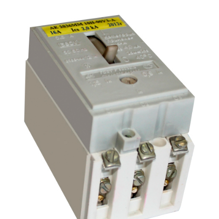
Подмости склад
Подмости-стрем
Подставки (наст
диэлектрические
Стремянки с вер
Стремянки с си
опорой
Ширмы защитные
РЗА (шторы) тка
Штендеры диэле
Щиты ограждени
диэлектрические