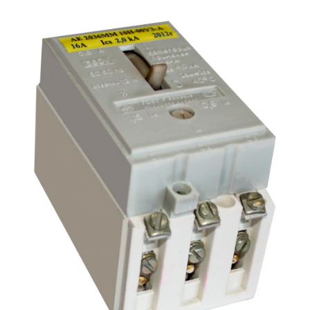
Подмости склад
Подмости-стрем
Подставки (наст
диэлектрические
Стремянки с вер
Стремянки с си
опорой
Ширмы защитные
РЗА (шторы) тка
Штендеры диэле
Щиты ограждени
диэлектрические