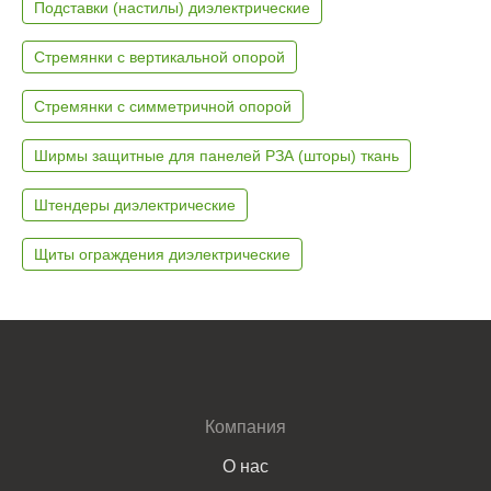
Подставки (настилы) диэлектрические
Стремянки с вертикальной опорой
Стремянки с симметричной опорой
Ширмы защитные для панелей РЗА (шторы) ткань
Штендеры диэлектрические
Щиты ограждения диэлектрические
Компания
О нас