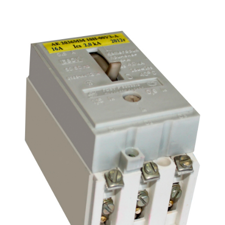
Подмости склад
Подмости-стрем
Подставки (наст
диэлектрические
Стремянки с вер
Стремянки с си
опорой
Ширмы защитные
РЗА (шторы) тка
Штендеры диэле
Щиты ограждени
диэлектрические