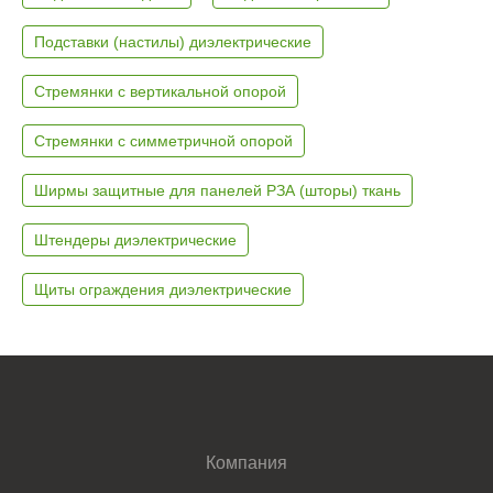
Подставки (настилы) диэлектрические
Стремянки с вертикальной опорой
Стремянки с симметричной опорой
Ширмы защитные для панелей РЗА (шторы) ткань
Штендеры диэлектрические
Щиты ограждения диэлектрические
Компания