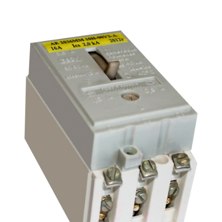
Подмости склад
Подмости-стрем
Подставки (наст
диэлектрические
Стремянки с вер
Стремянки с си
опорой
Ширмы защитные
РЗА (шторы) тка
Штендеры диэле
Щиты ограждени
диэлектрические