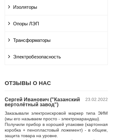
Изоляторы
Опоры ЛЭП
Трансформаторы
Электробезопасность
ОТЗЫВЫ О НАС
Сергей Иванович ("Казанский
23.02.2022
Владимир Ю
вертолётный завод")
ПАО "Россет
 и
"Курскэнерг
Заказывали электроискровой маркер типа ЭИМ
да
Компания ЮШЕ
(мы его называем просто - электрокарандаш).
ой
изготовление 
Получили прибор в хорошей упаковке (картонная
110 кВ для поп
коробка + пенопластовый ложемент) - в общем,
р,
резерва нашей 
защита товара на уровне.
 в