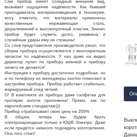
Продукция пос
Сам прибор имеет солидный внешний вид,
т,
к качеству нет.
вызывает ощущение надёжности. Как бывший
а,
Наоборот, дер
преподаватель материаловедения в техникуме,
ой
качества, проп
могу отметить, что материалы применены
пор
соответствует 
качественные: нержавеющая сталь,
На комплек
дюралюминий и высокопрочный пластик. Значит,
...
предоставле
прибор будет служить долго, ржавчина и
ор
сертификат с
случайные удары ему не страшны!
мо
впервые н
Со слов представителя производителя узнал, что
ло
производит
сборка прибора осуществляется с многократным
 в
сопровождает 
запасом по надёжности. У них даже на видео
нь
Приятно раб
директор лупит по прибору киянкой и прибору
от
поставщиком!
ничего не делается!
Инструкция к прибору достаточно подробная, но
и по телефону их менеджеры охотно помогают в
настройке прибора. Прибор работает стабильно,
маркируемый след чёткий.
Оп
О! В комплекте их прибора даже салфетка для
протирки копоти приложена! Прямо, как по
европейским стандартам)))
Прибор отрабатывает свою цену на 200%
В общем, теперь мы будем брать
Выклю
электрокарандаши только в ЮШЕ-Электро. Даже
корот
если придётся немного подождать изготовления.
Оно того стоит!
Данн