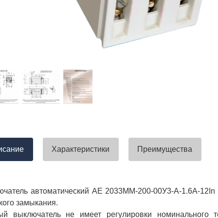
тавлена своевременно. Претензий
успели закрыть смету большого о
вы получили хороший заказ))
евянные элементы опор высокого
итка заболонного слоя древесины
требованиям ГОСТ.
тные изделия (опоры ЛЭП),
ны технические паспорта и
оответствия. Честно говоря,
а моей памяти компания
ель и поставщик опор ЛЭП
опоры ЛЭП такими документами.
отать с таким ответственным
исание
Характеристики
Преимущества
чатель автоматический АЕ 2033ММ-200-00У3-А-1.6А-12In 
кого замыкания.
ый выключатель не имеет регулировки номинального т