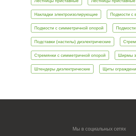
Лестницы приставные
Лестницы приставные
Накладки электроизолирующие
Подмости с 
Подмости с симметричной опорой
Подмости
Подставки (настилы) диэлектрические
Стрем
Стремянки с симметричной опорой
Ширмы з
Штендеры диэлектрические
Щиты ограждени
Мы в социальных сетях