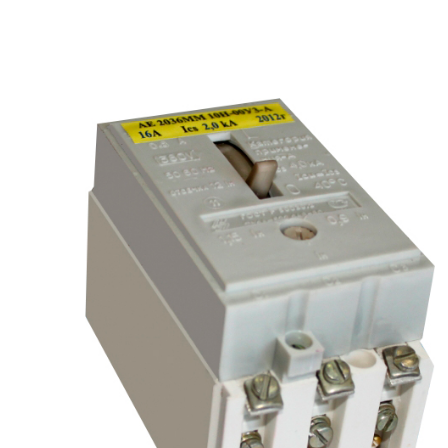
рьевич (Филиал
15.02.2022
Татьяна (Branch of «Saren B
и Центр" -
V.» PLLC)
о")
Выражаю благодарность ваше
-Электро выиграла тендер на
оперативную обработку нашего з
и поставку деревянных опор ЛЭП
Выставили коммерческое п
олнения складского оперативного
хорошей цене в течение двух 
организации.
малого сотня товарных пози