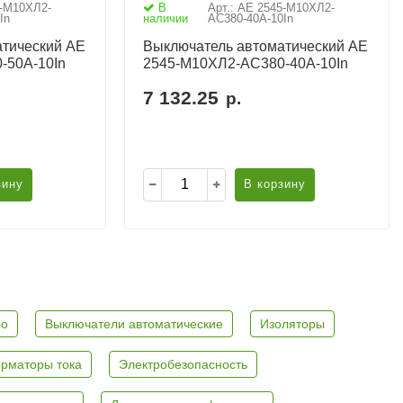
5-М10ХЛ2-
В
Арт.: АЕ 2545-М10ХЛ2-
In
наличии
AC380-40А-10In
тический АЕ
Выключатель автоматический АЕ
-50А-10In
2545-М10ХЛ2-AC380-40А-10In
7 132.25
р.
зину
В корзину
ро
Выключатели автоматические
Изоляторы
рматоры тока
Электробезопасность