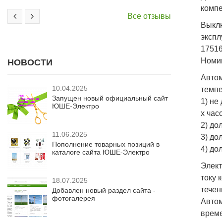
компе
Все отзывы
Выклю
экспл
17516
Номин
НОВОСТИ
Авто
10.04.2025
темпе
Запущен новый официальный сайт
1) не
ЮШЕ-Электро
х час
2) до
11.06.2025
3) до
Пополнение товарных позиций в
4) до
каталоге сайта ЮШЕ-Электро
Элект
току 
18.07.2025
течен
Добавлен новый раздел сайта -
фотогалерея
Авто
време