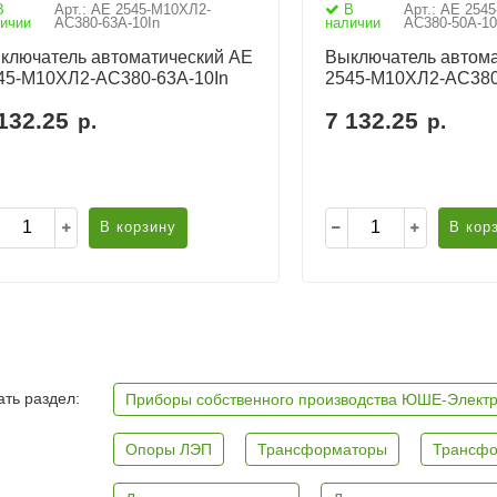
В
Арт.: АЕ 2545-М10ХЛ2-
В
Арт.: АЕ 254
ичии
AC380-63А-10In
наличии
AC380-50А-10
ключатель автоматический АЕ
Выключатель автома
45-М10ХЛ2-AC380-63А-10In
2545-М10ХЛ2-AC380
132.25
7 132.25
р.
р.
В корзину
В кор
ть раздел:
Приборы собственного производства ЮШЕ-Элект
Опоры ЛЭП
Трансформаторы
Трансфо