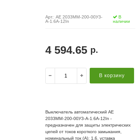
Арт.: АЕ 2033ММ-200-00У3-
В
А-1.6А-12In
наличии
4 594.65
р.
В корзину
.
21.12.2021
Александр С. ("Пусковой
30.10.2019
элемент")
В
Выключатель автоматический АЕ
й компании за
Поставка опор ЛЭП в Бурятию. Спасибо за
о
2033ММ-200-00У3-А-1.6А-12In -
апроса!
качественную продукцию и быструю доставку!
т
редложение по
Всё прошло хорошо. Евгению отдельное спасибо
предназначен для защиты электрических
п
дней (а там без
за ответственный подход к делу, понимание и
П
цепей от токов короткого замыкания,
ций была). Мы
вежливое обращение!
к
номинальный ток (А): 1,6, уставка