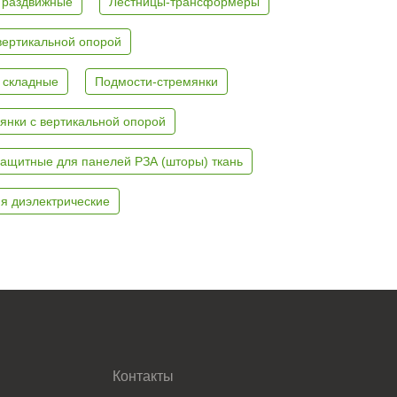
 раздвижные
Лестницы-трансформеры
вертикальной опорой
 складные
Подмости-стремянки
янки с вертикальной опорой
ащитные для панелей РЗА (шторы) ткань
я диэлектрические
Контакты