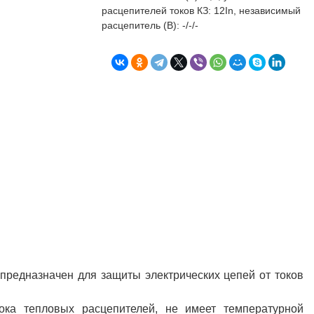
бъекта в срок. А
п
расцепителей токов КЗ: 12In, независимый
о
расцепитель (В): -/-/-
т
к
Л
Н
к
о
в
"
С
Б
предназначен для защиты электрических цепей от токов
ока тепловых расцепителей, не имеет температурной