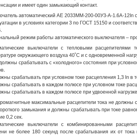
нсации и имеет один замыкающий контакт.
чатель автоматический АЕ 2033ММ-200-00У3-А-1.6А-12In 
уатации в условиях категории 3 по ГОСТ 15150 и соответст
.
альный режим работы автоматического выключателя – пр
матические выключатели с тепловыми расцепителями то
ратуре окружающего воздуха 40˚С и с одновременной нагр
 должны срабатывать с «холодного» состояния при условном
ов.
лжны срабатывать при условном токе расцепления 1,3 In в т
лжны срабатывать в каждом полюсе при условном токе расцеп
лжны срабатывать в каждом полюсе при удвоенной нагрузке (
ромагнитные максимальные расцепители тока не должны с
короткого замыкания и должны срабатывать при токе равном
ие 0,2 сек.
матические выключатели с комбинированными расцепит
ни не более 180 секунд после срабатывания их от тока 