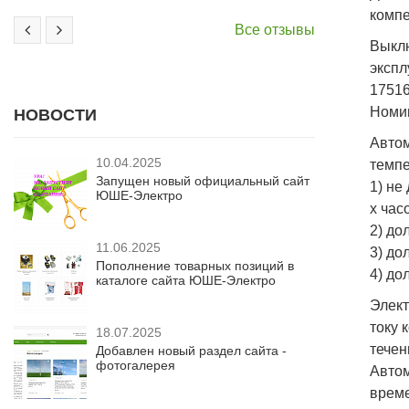
компе
Все отзывы
Выклю
экспл
17516
Номин
НОВОСТИ
Авто
10.04.2025
темпе
Запущен новый официальный сайт
1) не
ЮШЕ-Электро
х час
2) до
11.06.2025
3) до
Пополнение товарных позиций в
4) до
каталоге сайта ЮШЕ-Электро
Элект
току 
18.07.2025
течен
Добавлен новый раздел сайта -
фотогалерея
Авто
време