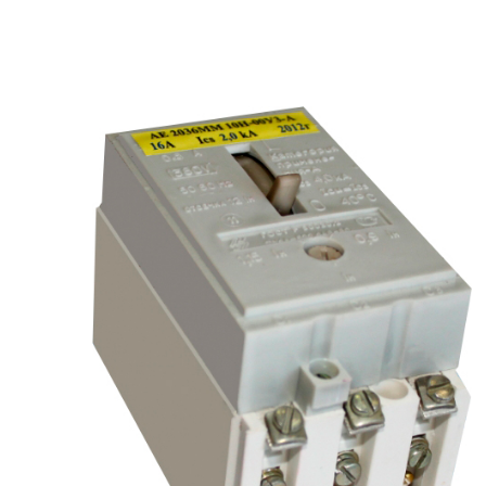
рьевич (Филиал
15.02.2022
Татьяна (Branch of «Saren B
и Центр" -
V.» PLLC)
о")
Выражаю благодарность ваше
-Электро выиграла тендер на
оперативную обработку нашего з
и поставку деревянных опор ЛЭП
Выставили коммерческое п
олнения складского оперативного
хорошей цене в течение двух 
организации.
малого сотня товарных пози