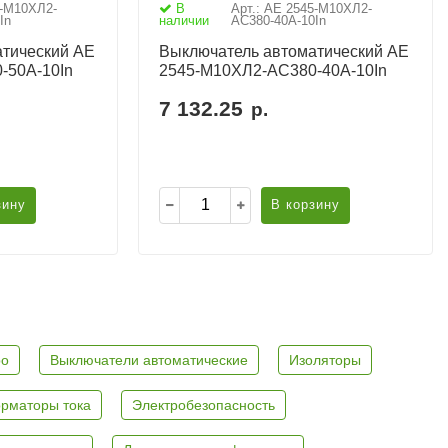
5-М10ХЛ2-
В
Арт.: АЕ 2545-М10ХЛ2-
In
наличии
AC380-40А-10In
тический АЕ
Выключатель автоматический АЕ
-50А-10In
2545-М10ХЛ2-AC380-40А-10In
7 132.25
р.
зину
В корзину
ро
Выключатели автоматические
Изоляторы
рматоры тока
Электробезопасность