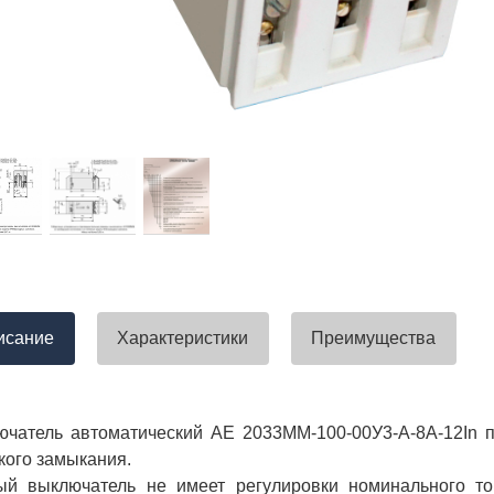
тавлена своевременно. Претензий
успели закрыть смету большого о
вы получили хороший заказ))
евянные элементы опор высокого
итка заболонного слоя древесины
требованиям ГОСТ.
тные изделия (опоры ЛЭП),
ны технические паспорта и
оответствия. Честно говоря,
а моей памяти компания
ель и поставщик опор ЛЭП
опоры ЛЭП такими документами.
отать с таким ответственным
исание
Характеристики
Преимущества
чатель автоматический АЕ 2033ММ-100-00У3-А-8А-12In п
кого замыкания.
ый выключатель не имеет регулировки номинального то