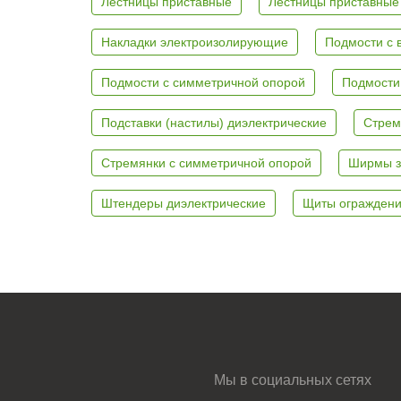
Лестницы приставные
Лестницы приставные
Накладки электроизолирующие
Подмости с 
Подмости с симметричной опорой
Подмости
Подставки (настилы) диэлектрические
Стрем
Стремянки с симметричной опорой
Ширмы з
Штендеры диэлектрические
Щиты ограждени
Мы в социальных сетях