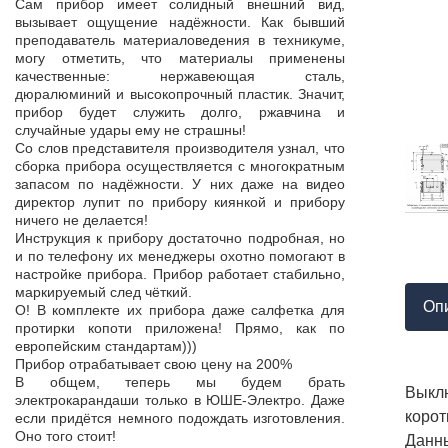
Продукция пос
Сам прибор имеет солидный внешний вид,
т,
к качеству нет.
вызывает ощущение надёжности. Как бывший
а,
Наоборот, дер
преподаватель материаловедения в техникуме,
ой
качества, проп
могу отметить, что материалы применены
пор
соответствует 
качественные: нержавеющая сталь,
На комплек
дюралюминий и высокопрочный пластик. Значит,
...
предоставле
прибор будет служить долго, ржавчина и
ор
сертификат с
случайные удары ему не страшны!
мо
впервые н
Со слов представителя производителя узнал, что
ло
производит
сборка прибора осуществляется с многократным
 в
сопровождает 
запасом по надёжности. У них даже на видео
нь
Приятно раб
директор лупит по прибору киянкой и прибору
от
поставщиком!
ничего не делается!
Инструкция к прибору достаточно подробная, но
и по телефону их менеджеры охотно помогают в
настройке прибора. Прибор работает стабильно,
маркируемый след чёткий.
Оп
О! В комплекте их прибора даже салфетка для
протирки копоти приложена! Прямо, как по
европейским стандартам)))
Прибор отрабатывает свою цену на 200%
В общем, теперь мы будем брать
Выклю
электрокарандаши только в ЮШЕ-Электро. Даже
корот
если придётся немного подождать изготовления.
Оно того стоит!
Данн