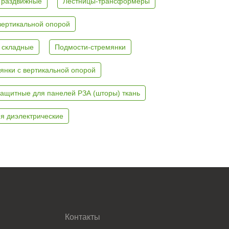
 раздвижные
Лестницы-трансформеры
вертикальной опорой
 складные
Подмости-стремянки
янки с вертикальной опорой
ащитные для панелей РЗА (шторы) ткань
я диэлектрические
Контакты