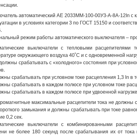
нсации.
чатель автоматический АЕ 2033ММ-100-00У3-А-8А-12In с 
уатации в условиях категории 3 по ГОСТ 15150 и соответст
.
альный режим работы автоматического выключателя – пр
матические выключатели с тепловыми расцепителями то
ратуре окружающего воздуха 40˚С и с одновременной нагр
 должны срабатывать с «холодного» состояния при условном
ов.
лжны срабатывать при условном токе расцепления 1,3 In в т
лжны срабатывать в каждом полюсе при условном токе расцеп
лжны срабатывать в каждом полюсе при удвоенной нагрузке (
ромагнитные максимальные расцепители тока не должны с
короткого замыкания и должны срабатывать при токе равном
ие 0,2 сек.
матические выключатели с комбинированными расцепит
ни не более 180 секунд после срабатывания их от тока 