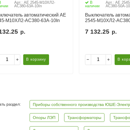
В
Арт.: АЕ 2545-М10ХЛ2-
В
Арт.: АЕ 254
ичии
AC380-63А-10In
наличии
AC380-50А-10
ключатель автоматический АЕ
Выключатель автома
45-М10ХЛ2-AC380-63А-10In
2545-М10ХЛ2-AC380
132.25
7 132.25
р.
р.
В корзину
В кор
ть раздел:
Приборы собственного производства ЮШЕ-Элект
Опоры ЛЭП
Трансформаторы
Трансфо