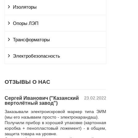
Изоляторы
Опоры ЛЭП
Трансформаторы
Электробезопасность
ОТЗЫВЫ О НАС
Сергей Иванович ("Казанский
23.02.2022
Владимир Ю
вертолётный завод")
ПАО "Россет
 и
"Курскэнерг
Заказывали электроискровой маркер типа ЭИМ
да
Компания ЮШЕ
(мы его называем просто - электрокарандаш).
ой
изготовление 
Получили прибор в хорошей упаковке (картонная
110 кВ для поп
коробка + пенопластовый ложемент) - в общем,
р,
резерва нашей 
защита товара на уровне.
 в