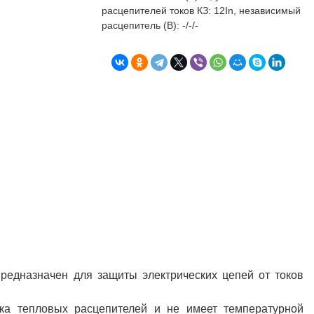
бъекта в срок. А
п
расцепителей токов КЗ: 12In, независимый
о
расцепитель (В): -/-/-
т
к
Л
Н
к
о
в
"
С
Б
редназначен для защиты электрических цепей от токов
ка тепловых расцепителей и не имеет температурной