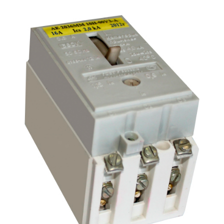
Подмости склад
Подмости-стрем
Подставки (наст
диэлектрические
Стремянки с вер
Стремянки с си
опорой
Ширмы защитные
РЗА (шторы) тка
Штендеры диэле
Щиты ограждени
диэлектрические