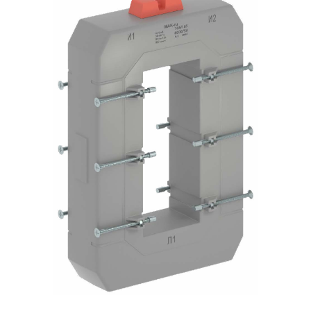
Подмости склад
Подмости-стрем
Подставки (наст
диэлектрические
Стремянки с вер
Стремянки с си
опорой
Ширмы защитные
РЗА (шторы) тка
Штендеры диэле
Щиты ограждени
диэлектрические