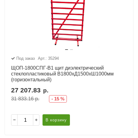
Под заказ
Арт.: 35294
ЩОП-1800СПГ-В1 щит диэлектрический
стеклопластиковый В1800хД1500хШ1000мм
(горизонтальный)
27 207.83
р.
31 833.16
р.
-
15
%
В корзину