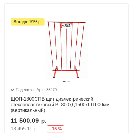
Выгода:
1955
р.
Под заказ
Арт.: 35270
ЩОП-1800СПВ щит диэлектрический
стеклопластиковый В1800хД1500хШ1000мм
(вертикальный)
11 500.09
р.
13 455.11
р.
-
15
%