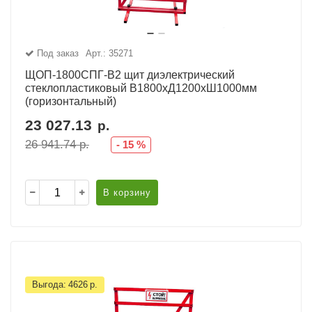
Под заказ
Арт.: 35271
ЩОП-1800СПГ-В2 щит диэлектрический
стеклопластиковый В1800хД1200хШ1000мм
(горизонтальный)
23 027.13
р.
26 941.74
р.
-
15
%
В корзину
Выгода:
4626
р.