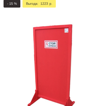
Подмости склад
-
15
%
Выгода:
1223
р.
Подмости-стрем
Подставки (наст
диэлектрические
Стремянки с вер
Стремянки с си
опорой
Ширмы защитные
РЗА (шторы) тка
Штендеры диэле
Щиты ограждени
диэлектрические