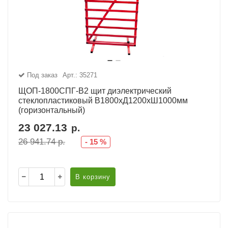
Под заказ
Арт.: 35271
ЩОП-1800СПГ-В2 щит диэлектрический
стеклопластиковый В1800хД1200хШ1000мм
(горизонтальный)
23 027.13
р.
26 941.74
р.
-
15
%
В корзину