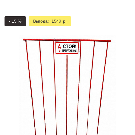
Подмости склад
Подмости-стрем
-
15
%
Выгода:
1549
р.
Подставки (наст
диэлектрические
Стремянки с вер
Стремянки с си
опорой
Ширмы защитные
РЗА (шторы) тка
Штендеры диэле
Щиты ограждени
диэлектрические