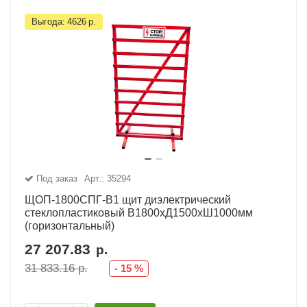
Выгода:
4626
р.
Под заказ
Арт.: 35294
ЩОП-1800СПГ-В1 щит диэлектрический
стеклопластиковый В1800хД1500хШ1000мм
(горизонтальный)
27 207.83
р.
31 833.16
р.
-
15
%