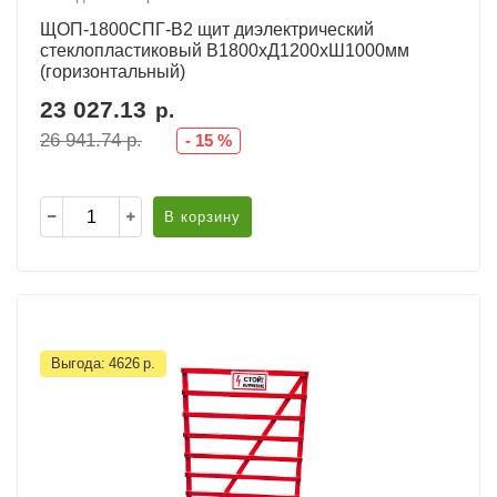
ЩОП-1800СПГ-В2 щит диэлектрический
стеклопластиковый В1800хД1200хШ1000мм
(горизонтальный)
23 027.13
р.
26 941.74
р.
-
15
%
В корзину
Выгода:
4626
р.