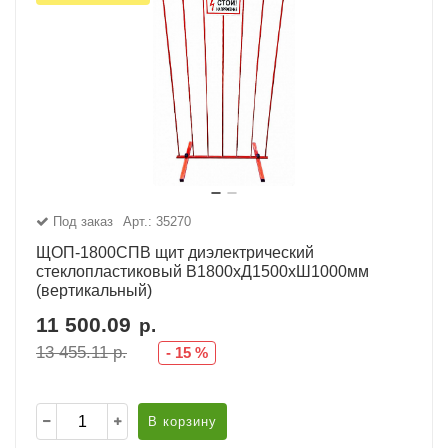
Под заказ
Арт.: 35270
ЩОП-1800СПВ щит диэлектрический
стеклопластиковый В1800хД1500хШ1000мм
(вертикальный)
11 500.09
р.
13 455.11
р.
-
15
%
В корзину