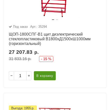
Под заказ
Арт.: 35294
ЩОП-1800СПГ-В1 щит диэлектрический
стеклопластиковый В1800хД1500хШ1000мм
(горизонтальный)
27 207.83
р.
31 833.16
р.
-
15
%
В корзину
Выгода:
1955
р.