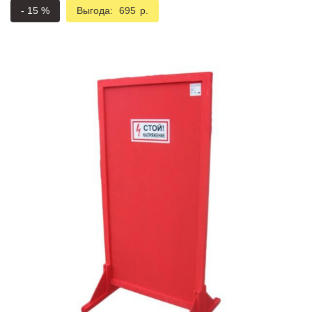
Подмости склад
-
15
%
Выгода:
695
р.
Подмости-стрем
Подставки (наст
диэлектрические
Стремянки с вер
Стремянки с си
опорой
Ширмы защитные
РЗА (шторы) тка
Штендеры диэле
Щиты ограждени
диэлектрические